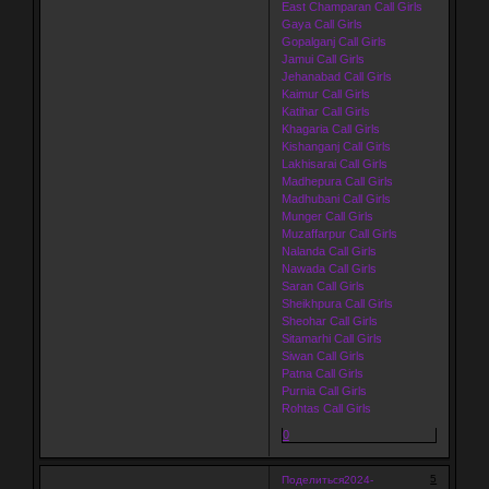
East Champaran Call Girls
Gaya Call Girls
Gopalganj Call Girls
Jamui Call Girls
Jehanabad Call Girls
Kaimur Call Girls
Katihar Call Girls
Khagaria Call Girls
Kishanganj Call Girls
Lakhisarai Call Girls
Madhepura Call Girls
Madhubani Call Girls
Munger Call Girls
Muzaffarpur Call Girls
Nalanda Call Girls
Nawada Call Girls
Saran Call Girls
Sheikhpura Call Girls
Sheohar Call Girls
Sitamarhi Call Girls
Siwan Call Girls
Patna Call Girls
Purnia Call Girls
Rohtas Call Girls
0
5
Поделиться
2024-