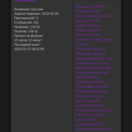
Russian0167
Anantapur Call Girls
Активный участник
Chittoor Call Girls
Зарегистрирован
: 2024-02-28
East Godavari Call Girls
Приглашений:
0
Guntur Call Girls
Сообщений:
182
Kadapa Call Girls
Уважение:
[+0/-0]
Krishna Call Girls
Позитив:
[+0/-0]
Kurnool Call Girls
Провел на форуме:
Sri Potti Sri Ramulu Nellore
10 часов 12 минут
Call Girls
Последний визит:
2024-03-27 08:32:59
Prakasam Call Girls
Srikakulam Call Girls
Visakhapatnam Call Girls
Vizianagaram Call Girls
West Godavari Call Girls
East Kameng Call Girls
Anjaw Call Girls
Changlang Call Girls
Dibang Valley Call Girls
East Kameng Call Girls
East Siang Call Girls
Kamle Call Girls
Kra Daadi Call Girls
Kurung Kumey Call Girls
Lepa Rada Call Girls
Lohit Call Girls
Longding Call Girls
Lower Dibang Valley Call