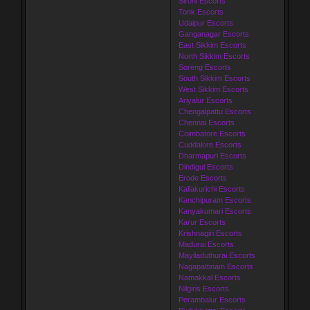
Sirohi Escorts
Tonk Escorts
Udaipur Escorts
Ganganagar Escorts
East Sikkim Escorts
North Sikkim Escorts
Soreng Escorts
South Sikkim Escorts
West Sikkim Escorts
Ariyalur Escorts
Chengalpattu Escorts
Chennai Escorts
Coimbatore Escorts
Cuddalore Escorts
Dharmapuri Escorts
Dindigul Escorts
Erode Escorts
Kallakurichi Escorts
Kanchipuram Escorts
Kanyakumari Escorts
Karur Escorts
Krishnagiri Escorts
Madurai Escorts
Mayiladuthurai Escorts
Nagapattinam Escorts
Namakkal Escorts
Nilgiris Escorts
Perambalur Escorts