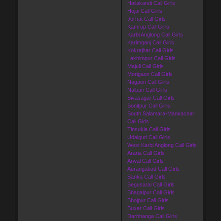
Hailakandi Call Girls
Hojai Call Girls
Jorhat Call Girls
Kamrup Call Girls
Karbi Anglong Call Girls
Karimganj Call Girls
Kokrajhar Call Girls
Lakhimpur Call Girls
Majuli Call Girls
Morigaon Call Girls
Nagaon Call Girls
Nalbari Call Girls
Sivasagar Call Girls
Sonitpur Call Girls
South Salamara-Mankachar
Call Girls
Tinsukia Call Girls
Udalguri Call Girls
West Karbi Anglong Call Girls
Araria Call Girls
Arwal Call Girls
Aurangabad Call Girls
Banka Call Girls
Begusarai Call Girls
Bhagalpur Call Girls
Bhojpur Call Girls
Buxar Call Girls
Darbhanga Call Girls