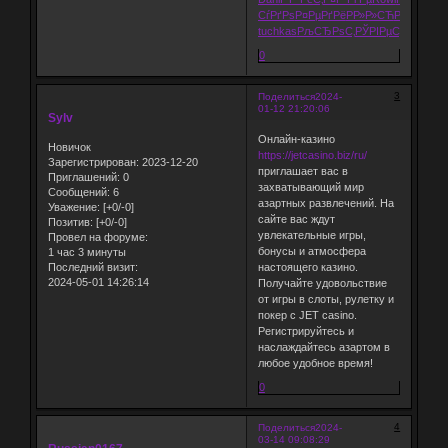
СѓРґРѕ
Р¤РµРґРё
РР»Р»СЋ
Р°РІС‚Рѕ
Р
tuchkas
РљСЂРѕС‚
РЎРІРµС‚
0
3
Поделиться
2024-
01-12 21:20:06
Sylv
Онлайн-казино
Новичок
https://jetcasino.biz/ru/
Зарегистрирован
: 2023-12-20
приглашает вас в
Приглашений:
0
захватывающий мир
Сообщений:
6
азартных развлечений. На
Уважение:
[+0/-0]
сайте вас ждут
Позитив:
[+0/-0]
увлекательные игры,
Провел на форуме:
бонусы и атмосфера
1 час 3 минуты
настоящего казино.
Последний визит:
2024-05-01 14:26:14
Получайте удовольствие
от игры в слоты, рулетку и
покер с JET casino.
Регистрируйтесь и
наслаждайтесь азартом в
любое удобное время!
0
4
Поделиться
2024-
03-14 09:08:29