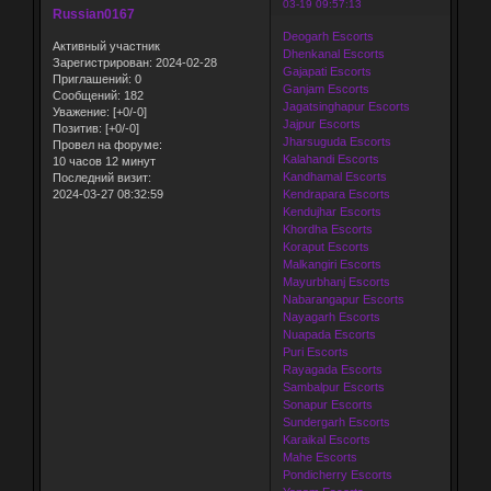
03-19 09:57:13
Russian0167
Deogarh Escorts
Активный участник
Dhenkanal Escorts
Зарегистрирован
: 2024-02-28
Gajapati Escorts
Приглашений:
0
Ganjam Escorts
Сообщений:
182
Jagatsinghapur Escorts
Уважение:
[+0/-0]
Jajpur Escorts
Позитив:
[+0/-0]
Jharsuguda Escorts
Провел на форуме:
Kalahandi Escorts
10 часов 12 минут
Kandhamal Escorts
Последний визит:
2024-03-27 08:32:59
Kendrapara Escorts
Kendujhar Escorts
Khordha Escorts
Koraput Escorts
Malkangiri Escorts
Mayurbhanj Escorts
Nabarangapur Escorts
Nayagarh Escorts
Nuapada Escorts
Puri Escorts
Rayagada Escorts
Sambalpur Escorts
Sonapur Escorts
Sundergarh Escorts
Karaikal Escorts
Mahe Escorts
Pondicherry Escorts