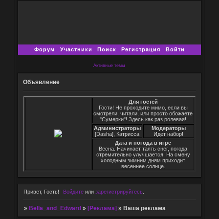
Форум
Участники
Поиск
Регистрация
Войти
Активные темы
Объявление
Для гостей
Гости! Не проходите мимо, если вы
смотрели, читали, или просто обожаете
"Сумерки"! Здесь как раз ролевая!
Администраторы
Модераторы
[Dasha], Катрисса
Идет набор!
Дата и погода в игре
Весна. Начинает таять снег, погода
стремительно улучшается. На смену
холодным зимним дням приходит
весеннее солнце.
Привет, Гость!
Войдите
или
зарегистрируйтесь
.
»
Bella_and_Edward
»
[Реклама]
»
Ваша реклама