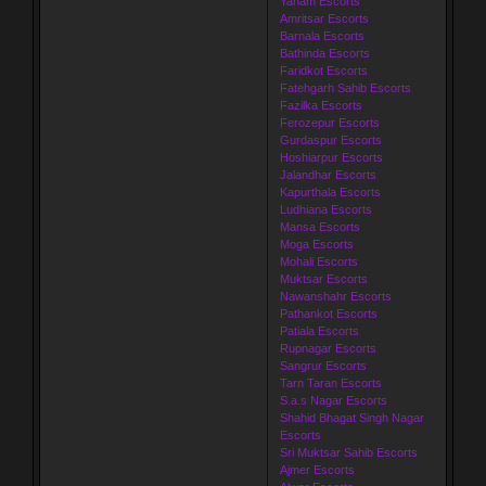
Yanam Escorts
Amritsar Escorts
Barnala Escorts
Bathinda Escorts
Faridkot Escorts
Fatehgarh Sahib Escorts
Fazilka Escorts
Ferozepur Escorts
Gurdaspur Escorts
Hoshiarpur Escorts
Jalandhar Escorts
Kapurthala Escorts
Ludhiana Escorts
Mansa Escorts
Moga Escorts
Mohali Escorts
Muktsar Escorts
Nawanshahr Escorts
Pathankot Escorts
Patiala Escorts
Rupnagar Escorts
Sangrur Escorts
Tarn Taran Escorts
S.a.s Nagar Escorts
Shahid Bhagat Singh Nagar
Escorts
Sri Muktsar Sahib Escorts
Ajmer Escorts