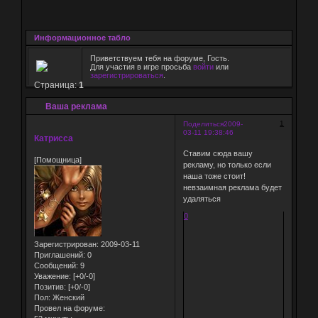
Информационное табло
Приветствуем тебя на форуме, Гость.
Для участия в игре просьба
войти
или
зарегистрироваться
.
Страница:
1
Ваша реклама
1
Поделиться
2009-
03-11 19:38:46
Катрисса
Ставим сюда вашу
[Помощница]
рекламу, но только если
наша тоже стоит!
невзаимная реклама будет
удаляться
0
Зарегистрирован
: 2009-03-11
Приглашений:
0
Сообщений:
9
Уважение:
[+0/-0]
Позитив:
[+0/-0]
Пол:
Женский
Провел на форуме: