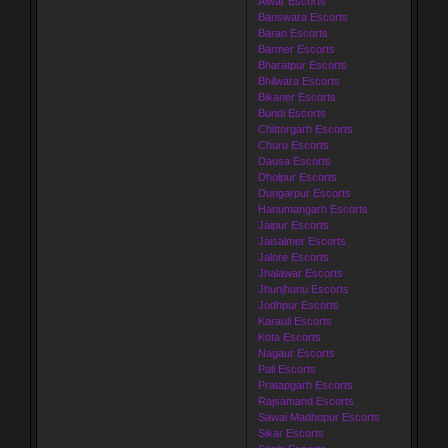
Alwar Escorts
Banswara Escorts
Baran Escorts
Barmer Escorts
Bharatpur Escorts
Bhilwara Escorts
Bikaner Escorts
Bundi Escorts
Chittorgarh Escorts
Churu Escorts
Dausa Escorts
Dholpur Escorts
Dungarpur Escorts
Hanumangarh Escorts
Jaipur Escorts
Jaisalmer Escorts
Jalore Escorts
Jhalawar Escorts
Jhunjhunu Escorts
Jodhpur Escorts
Karauli Escorts
Kota Escorts
Nagaur Escorts
Pali Escorts
Pratapgarh Escorts
Rajsamand Escorts
Sawai Madhopur Escorts
Sikar Escorts