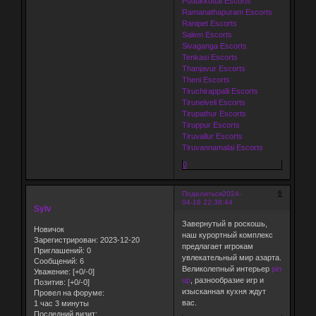
Pudukkottai Escorts
Ramanathapuram Escorts
Ranipet Escorts
Salem Escorts
Sivaganga Escorts
Tenkasi Escorts
Thanjavur Escorts
Theni Escorts
Tiruchirappalli Escorts
Tirunelveli Escorts
Tirupathur Escorts
Tiruppur Escorts
Tiruvallur Escorts
Tiruvannamalai Escorts
0
6
Поделиться
2024-
04-16 22:38:44
Sylv
Завернутый в роскошь,
Новичок
наш курортный комплекс
Зарегистрирован
: 2023-12-20
предлагает игрокам
Приглашений:
0
увлекательный мир азарта.
Сообщений:
6
Великолепный интерьер
pin
Уважение:
[+0/-0]
up
, разнообразие игр и
Позитив:
[+0/-0]
изысканная кухня ждут
Провел на форуме:
вас.
1 час 3 минуты
Последний визит: