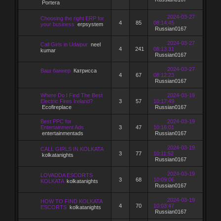
Portera
2024-03-27
Choosing the right ERP for
4
85
08:14:45
your business
erpsystem
Russian0167
2024-03-27
Call Girls in Udaipur
neel
4
241
08:13:31
kumar
Russian0167
2024-03-27
Ваш баннер
Катрисса
4
67
08:12:23
Russian0167
Where Do I Find The Best
2024-03-19
Electric Fires Ireland?
3
57
10:17:49
Ecofireplace
Russian0167
Best PPC for
2024-03-19
Entertainment Ads
3
47
10:16:01
entertainmentads
Russian0167
2024-03-19
CALL GIRLS IN KOLKATA
3
77
10:11:52
kolkatanights
Russian0167
2024-03-19
LOVADDA ESCORTS
3
68
10:09:06
KOLKATA
kolkatanights
Russian0167
2024-03-19
HOW TO FIND KOLKATA
4
70
10:03:47
ESCORTS
kolkatanights
Russian0167