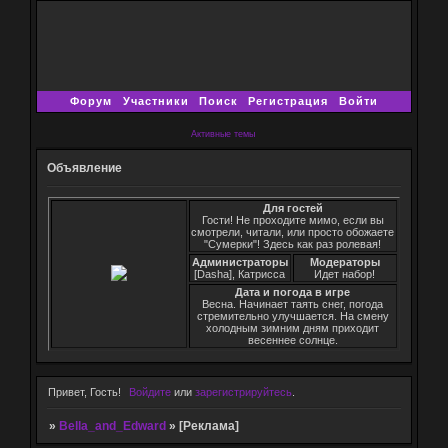
Форум
Участники
Поиск
Регистрация
Войти
Активные темы
Объявление
Для гостей
Гости! Не проходите мимо, если вы
смотрели, читали, или просто обожаете
"Сумерки"! Здесь как раз ролевая!
Администраторы
Модераторы
[Dasha], Катрисса
Идет набор!
Дата и погода в игре
Весна. Начинает таять снег, погода
стремительно улучшается. На смену
холодным зимним дням приходит
весеннее солнце.
Привет, Гость!
Войдите
или
зарегистрируйтесь
.
»
Bella_and_Edward
»
[Реклама]