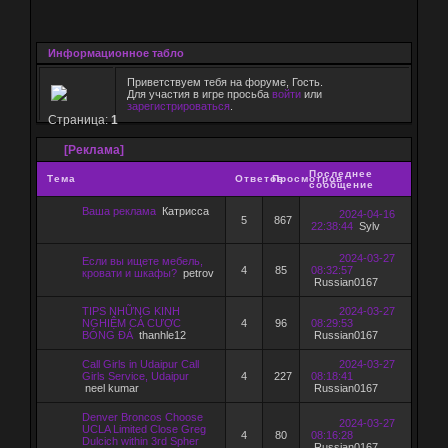
Информационное табло
Приветствуем тебя на форуме, Гость.
Для участия в игре просьба
войти
или
зарегистрироваться
.
Страница:
1
[Реклама]
Последнее
Тема
Ответов
Просмотров
сообщение
Ваша реклама
Катрисса
2024-04-16
5
867
22:38:44
Sylv
2024-03-27
Если вы ищете мебель,
4
85
08:32:57
кровати и шкафы?
petrov
Russian0167
TIPS NHỮNG KINH
2024-03-27
NGHIỆM CÁ CƯỢC
4
96
08:29:53
BÓNG ĐÁ
thanhle12
Russian0167
Call Girls in Udaipur Call
2024-03-27
Girls Service, Udaipur
4
227
08:18:41
neel kumar
Russian0167
Denver Broncos Choose
2024-03-27
UCLA Limited Close Greg
4
80
08:16:28
Dulcich within 3rd Spher
Russian0167