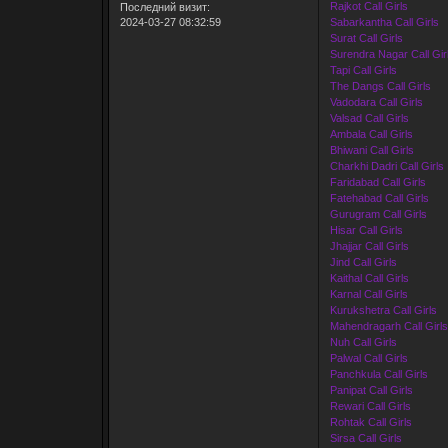
Rajkot Call Girls
Последний визит:
2024-03-27 08:32:59
Sabarkantha Call Girls
Surat Call Girls
Surendra Nagar Call Gir
Tapi Call Girls
The Dangs Call Girls
Vadodara Call Girls
Valsad Call Girls
Ambala Call Girls
Bhiwani Call Girls
Charkhi Dadri Call Girls
Faridabad Call Girls
Fatehabad Call Girls
Gurugram Call Girls
Hisar Call Girls
Jhajjar Call Girls
Jind Call Girls
Kaithal Call Girls
Karnal Call Girls
Kurukshetra Call Girls
Mahendragarh Call Girls
Nuh Call Girls
Palwal Call Girls
Panchkula Call Girls
Panipat Call Girls
Rewari Call Girls
Rohtak Call Girls
Sirsa Call Girls