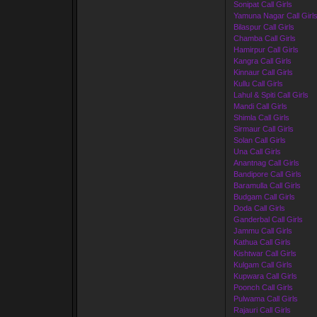
Sonipat Call Girls
Yamuna Nagar Call Girl
Bilaspur Call Girls
Chamba Call Girls
Hamirpur Call Girls
Kangra Call Girls
Kinnaur Call Girls
Kullu Call Girls
Lahul & Spiti Call Girls
Mandi Call Girls
Shimla Call Girls
Sirmaur Call Girls
Solan Call Girls
Una Call Girls
Anantnag Call Girls
Bandipore Call Girls
Baramulla Call Girls
Budgam Call Girls
Doda Call Girls
Ganderbal Call Girls
Jammu Call Girls
Kathua Call Girls
Kishtwar Call Girls
Kulgam Call Girls
Kupwara Call Girls
Poonch Call Girls
Pulwama Call Girls
Rajauri Call Girls