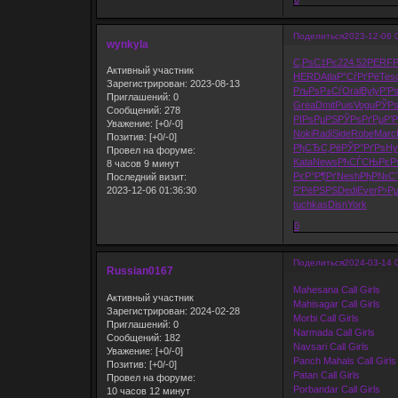
Поделиться
2023-12-06 
wynkyla
С‚РѕС‡Рє
224.52
PERF
Активный участник
HERD
Atla
Р”СѓРґРё
Tes
Зарегистрирован
: 2023-08-13
РљРѕР±Сѓ
Oral
Byly
Р’Р
Приглашений:
0
Grea
Dmit
Puis
Vogu
РЎРѕ
Сообщений:
278
РІРѕРµРЅ
РЎРѕРґРµ
Р’
Уважение:
[+0/-0]
Noki
Radi
Side
Robe
Marc
Позитив:
[+0/-0]
РђСЂС‚Рё
РЎР°РґРѕ
Hy
Провел на форуме:
Kata
News
РћСЃСЊРє
Р
8 часов 9 минут
РєР°Р¶Рґ
Nesh
РђР№С
Последний визит:
2023-12-06 01:36:30
Р’РёРЅРЅ
Dedi
Ever
Р›Рµ
tuchkas
Disn
York
0
Поделиться
2024-03-14 
Russian0167
Mahesana Call Girls
Активный участник
Mahisagar Call Girls
Зарегистрирован
: 2024-02-28
Morbi Call Girls
Приглашений:
0
Narmada Call Girls
Сообщений:
182
Navsari Call Girls
Уважение:
[+0/-0]
Panch Mahals Call Girls
Позитив:
[+0/-0]
Patan Call Girls
Провел на форуме:
Porbandar Call Girls
10 часов 12 минут