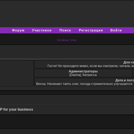
Форум
Участники
Поиск
Регистрация
Войти
Активные темы
Для г
Гости! Не проходите мимо, если вы смотрели, читали, и
Администраторы
[Dasha], Катрисса
Дата и пог
Весна. Начинает таять снег, погода стремительно улучшается
P for your business