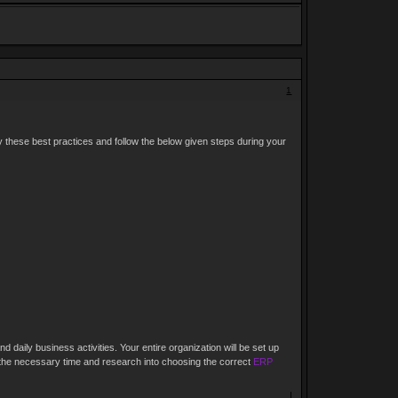
1
y these best practices and follow the below given steps during your
 daily business activities. Your entire organization will be set up
 the necessary time and research into choosing the correct
ERP