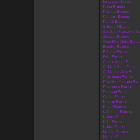
Lohardaga Escorts
Pakur Escorts
Palamau Escorts
Ramgarh Escorts
Ranchi Escorts
Sahibganj Escorts
Seraikela-kharsawan Es
Simdega Escorts
West Singhbhum Escort
Bagalkot Escorts
Belagavi Escorts
Bidar Escorts
Chamrajnagar Escorts
Chikkaballapur Escorts
Chikkamagaluru Escort
Chitradurga Escorts
Dakshina Kannada Esco
Davangere Escorts
Dharwad Escorts
Gadag Escorts
Hassan Escorts
Haveri Escorts
Kalaburagi Escorts
Kodagu Escorts
Kolar Escorts
Koppal Escorts
Mandya Escorts
Mysuru Escorts