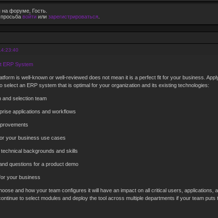
 на форуме, Гость.
е просьба
войти
или
зарегистрироваться
.
14:23:40
ht ERP System
form is well-known or well-reviewed does not mean it is a perfect fit for your business. Appl
 select an ERP system that is optimal for your organization and its existing technologies:
 and selection team
rprise applications and workflows
improvements
for your business use cases
 technical backgrounds and skills
and questions for a product demo
for your business
se and how your team configures it will have an impact on all critical users, applications, and
ontinue to select modules and deploy the tool across multiple departments if your team puts