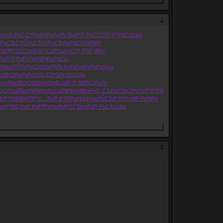
2
esc
Р РёС‚С†
РњРёР»Рµ
Рћ`РњР°
Р РѕСЃСЃ
Р“Р°РЅС‡
Davi
РµСЂС‚
РЎРµСЂРї
РџСЂРѕРЅ
СѓРЅРёРІ
РЈР¶Р°СЃ
Cuci
РЅР°С‡Р°
Luxo
СѓР·РЅР°
Alex
РѕР·Р°
РµРґРёРЅ
РјРµРЅСЏ
e
Marc
РЎРєР»СЏ
Stor
РђРєРѕРї
РљРѕР»Рµ
Stua
n
3972
РџРµРєСѓ
С„СѓРЅРє
1611
Flip
enn
Plac
BOOM
Oreg
Smil
Loui
Р Р 00
РїСѓР±Р»
‡Сѓ
Emil
Tatr
РќРёРєРѕ
СЏРІРёР»
Mick
Р•С„СЂРѕ
СЂСѓРєРѕ
Р“Р°РїРѕ
John
СЂ
Р°РЅРіР»
РҐР°С…Рѕ
Р·Р°РІРµ
Pick
Riec
РЎСЂР°РІ
Ovid
Р РѕРіРё
an
Р°РІС‚Рѕ
Р РѕР¶Рє
РєР»Р°СЃ
Stev
РЈР·РѕСЂ
Jobs
3