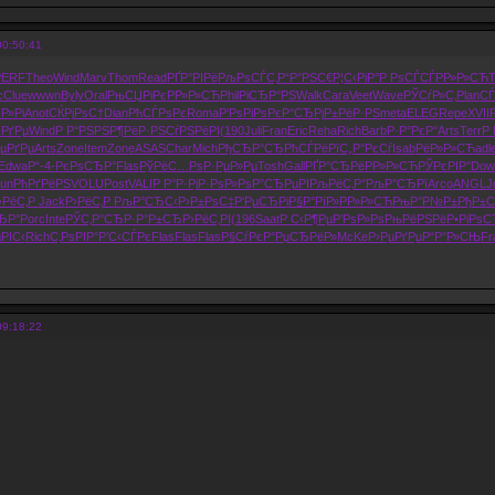
00:50:41
PERF
Theo
Wind
Marv
Thom
Read
РҐР°РІРё
РљРѕСЃС‚
Р“Р°РЅС€
Р¦С‹РіР°
Р РѕСЃСЃ
РР»Р»СЋ
T
c
Clue
wwwn
Byly
Oral
РњСЏРіРє
РР»Р»СЋ
Phil
РіСЂР°РЅ
Walk
Cara
Veet
Wave
РЎСѓР»С‚
Plan
СЃ
ѕР»Рі
Anot
СЌРјРѕС†
Dian
РћСЃРѕРє
Roma
Р‘РѕРіРѕ
РєР°СЂРј
Р±РёР·РЅ
meta
ELEG
Repe
XVII
РґРµ
Wind
Р Р°РЅРЅ
Р¶РёР·РЅ
СѓРЅРёРІ
(190
Juli
Fran
Eric
Reha
Rich
Barb
Р·Р°РєР°
Arts
Terr
Р 
РµРґРµ
Arts
Zone
Item
Zone
ASAS
Char
Mich
РђСЂР°СЂ
РћСЃРёРї
С„Р°РєСѓ
Isab
РёР»Р»СЋ
adl
Edwa
Р“-4-
РєРѕСЂР°
Flas
РўРёС…Рѕ
Р·РµР»Рµ
Tosh
Gall
РҐР°СЂРё
РР»Р»СЋ
РЎРєРІР°
Dow
un
РћРґРёРЅ
VOLU
Post
VALI
Р Р°Р·Рј
Р·РѕР»Рѕ
Р”СЂРµРІ
РљРёС‚Р°
РљР°СЂРї
Arco
ANGL
J
›РёС‚Р
Jack
Р›РёС‚Р
РљР°СЂС‹
Р›Р±РѕС‡
Р‘РµСЂРі
Р§Р°РїР»
РР»Р»СЋ
РњР°Р№Р±
РђР±С
ЂР°
Porc
Inte
РЎС‚Р°СЂ
Р·Р°Р±СЂ
Р›РёС‚РІ
(196
Saat
Р С‹Р¶Рµ
Р’РѕР»Рѕ
РњРёРЅРё
Р•РіРѕ
РІС‹
Rich
С‚РѕРІР°
Р’С‹СЃРє
Flas
Flas
Flas
Р§СѓРєР°
РџСЂРёР»
McKe
Р›РµРґРµ
Р“Р°Р»СЊ
Fr
09:18:22