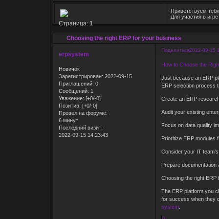
Приветствуем тебя
Для участия в игр
Страница:
1
Choosing the right ERP for your business
Поделиться
2022-09-15 
erpsystem
How to Choose the Rig
Новичок
Зарегистрирован
: 2022-09-15
Just because an ERP plat
Приглашений:
0
ERP selection process to
Сообщений:
1
Уважение:
[+0/-0]
Create an ERP research
Позитив:
[+0/-0]
Audit your existing ente
Провел на форуме:
6 минут
Focus on data quality 
Последний визит:
2022-09-15 14:23:43
Prioritize ERP modules 
Consider your IT team’s
Prepare documentation 
Choosing the right ERP 
The ERP platform you choo
for success when they c
system
.
0