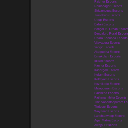
Raichur Escorts
Ramanagar Escorts
Shivamogga Escorts
Tumakuru Escorts
Udupi Escorts
Ballari Escorts
Bengaluru Urban Escort
Bengaluru Rurali Escort
Uttara Kannada Escorts
Vijayapura Escorts
Yadgir Escorts
Alappuzha Escorts
Ernakulam Escorts
Idukki Escorts
Kannur Escorts
Kasargod Escorts
Kollam Escorts
Kottayam Escorts
Kozhikode Escorts
Malappuram Escorts
Palakkad Escorts
Pathanamthitta Escorts
Thiruvananthapuram Es
Thrissur Escorts
Wayanad Escorts
Lakshadweep Escorts
Agar Malwa Escorts
Alirajpur Escorts