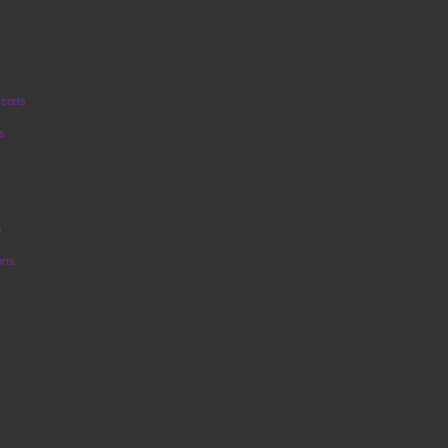
corts
s
s
rts