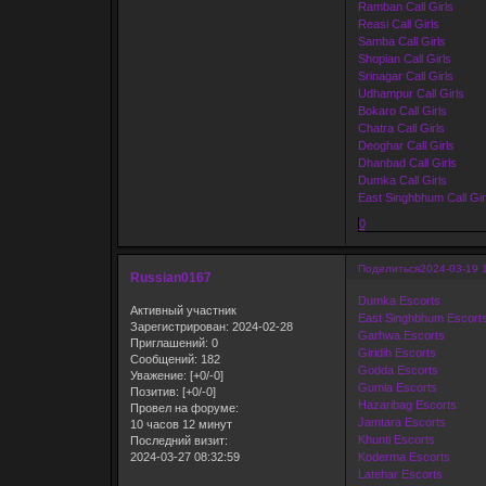
Ramban Call Girls
Reasi Call Girls
Samba Call Girls
Shopian Call Girls
Srinagar Call Girls
Udhampur Call Girls
Bokaro Call Girls
Chatra Call Girls
Deoghar Call Girls
Dhanbad Call Girls
Dumka Call Girls
East Singhbhum Call Gir
0
Поделиться
2024-03-19 
Russian0167
Dumka Escorts
Активный участник
East Singhbhum Escort
Зарегистрирован
: 2024-02-28
Garhwa Escorts
Приглашений:
0
Giridih Escorts
Сообщений:
182
Godda Escorts
Уважение:
[+0/-0]
Gumla Escorts
Позитив:
[+0/-0]
Hazaribag Escorts
Провел на форуме:
Jamtara Escorts
10 часов 12 минут
Khunti Escorts
Последний визит:
2024-03-27 08:32:59
Koderma Escorts
Latehar Escorts