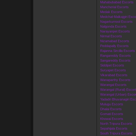
Mahabubabad Escorts
Mancherial Escorts
Medak Escorts
Medchal-Malkajgiri Esco
Nagarkurnool Escorts
Nalgonda Escorts
Narayanpet Escorts
Nirmal Escorts
Nizamabad Escorts
Peddapally Escorts
Rajanna Sircilla Escorts
Rangareddy Escorts
Sangareddy Escorts
Siddipet Escorts
Suryapet Escorts
Vikarabad Escorts
Wanaparthy Escorts
Warangal Escorts
Warangal (Rural) Escor
Warangal (Urban) Escor
Yadadri Bhuvanagiri Esc
Mulugu Escorts
Dhalai Escorts
Gomati Escorts
Khowai Escorts
North Tripura Escorts
Sepahijala Escorts
South Tripura Escorts