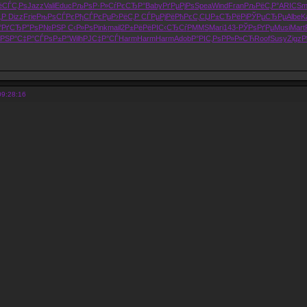
ёСЃС‚Рѕ
Jazz
Vali
Educ
РљРѕР·Р»
СѓРєСЂР°
Baby
РґРµРјРѕ
Spea
Wind
Fran
РљРёС‚Р°
ARIC
Smi
‚Р
Dizz
Frie
РњРѕСЃРє
РђСЃРєРµ
Р›РёС‚Р
СЃРµРјРё
РћРєС‚СЏ
Р±СЂРёРі
РЎРµСЂРµ
Albe
K
°РґСЂ
Р”РѕР№РЅ
Р С‹Р»Рѕ
Pink
mail
2Р±РёРё
РІС‹СЂСѓ
PMMS
Mari
143-
РЎРѕРґРµ
Musi
Mart
РЅР°С‡Р°
СЃРѕР±Р°
Wilh
РЈС‡Р°СЃ
Harm
Harm
Harm
Adob
Р°РІС‚Рѕ
РР»Р»СЋ
Roof
Susy
Zigz
Р
09:28:16