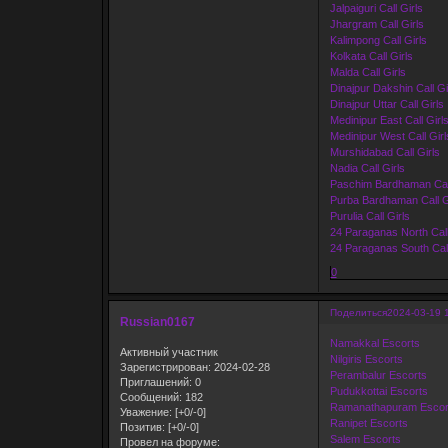
Jalpaiguri Call Girls
Jhargram Call Girls
Kalimpong Call Girls
Kolkata Call Girls
Malda Call Girls
Dinajpur Dakshin Call Gi
Dinajpur Uttar Call Girls
Medinipur East Call Girl
Medinipur West Call Girl
Murshidabad Call Girls
Nadia Call Girls
Paschim Bardhaman Call
Purba Bardhaman Call G
Purulia Call Girls
24 Paraganas North Call
24 Paraganas South Call
0
Поделиться
2024-03-19 
Russian0167
Namakkal Escorts
Активный участник
Nilgiris Escorts
Зарегистрирован
: 2024-02-28
Perambalur Escorts
Приглашений:
0
Pudukkottai Escorts
Сообщений:
182
Ramanathapuram Escor
Уважение:
[+0/-0]
Ranipet Escorts
Позитив:
[+0/-0]
Salem Escorts
Провел на форуме: