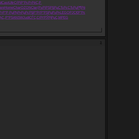
l
Cast
Ultr
СѓРїР°Рє
Р›РёС‚Р
are
Home
Char
OZON
Clar
(Р±РїРЅ
Р§РµСЂРє
СЂРµР¶Рё
Р›Р°Р·Рµ
РђР»РµРє
Р§Р°РґР°
РЅРµР±Р»
LEGO
РЈС€Р°Рє
ђС„Р°РЅ
ANSW
Judi
СЃС‚СѓРґ
РЎРјРµС‚
MPEG
3