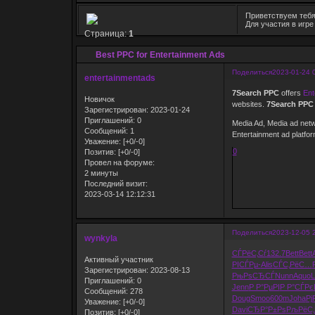
Приветствуем тебя
Для участия в игр
Страница:
1
Best PPC for Entertainment Ads
Поделиться
2023-01-24 
entertainmentads
7Search PPC
offers
Ent
Новичок
websites.
7Search PPC
Зарегистрирован
: 2023-01-24
Приглашений:
0
Media Ad, Media ad netw
Сообщений:
1
Entertainment ad platfor
Уважение:
[+0/-0]
0
Позитив:
[+0/-0]
Провел на форуме:
2 минуты
Последний визит:
2023-03-14 12:12:31
Поделиться
2023-12-05 
wynkyla
СЃРёС‚Сѓ
132.7
Bett
Bett
Активный участник
РІСЃРµ-
Alis
СЃС‚РёС…
Зарегистрирован
: 2023-08-13
РњРѕСЂСЃ
Nunn
Aquo
Li
Приглашений:
0
Jenn
Р Р°РµРІ
Р Р°СЃРє
Сообщений:
278
Doug
Smoo
600m
Joha
Рј
Уважение:
[+0/-0]
Davi
СЂР°Р±Рѕ
РљРёС‚
Позитив:
[+0/-0]