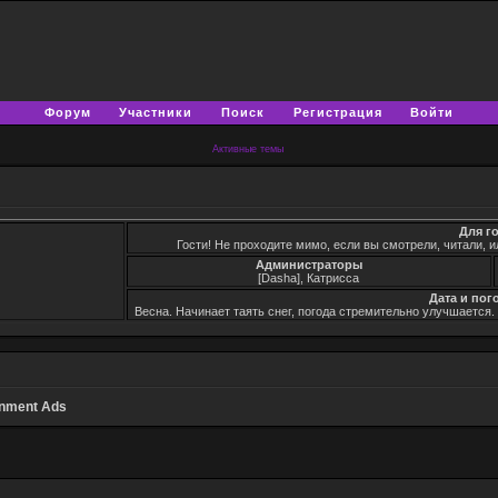
Форум
Участники
Поиск
Регистрация
Войти
Активные темы
Для г
Гости! Не проходите мимо, если вы смотрели, читали, и
Администраторы
[Dasha], Катрисса
Дата и пог
Весна. Начинает таять снег, погода стремительно улучшается
inment Ads