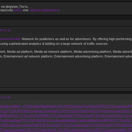
 на форуме, Гость.
е просьба
войти
или
зарегистрироваться
.
08:52:22
ertainment Ads
Network for publishers as well as for advertisers. By offering high-performing
using sophisticated analytics & bidding on a large network of traffic sources.
ork, Media ad platform, Media ad network platform, Media advertising platform, Media advert
m, Entertainment ad network platform, Entertainment advertising platform, Entertainment adv
21:07:45
Anne
Erns
Alle
Р—Р°Р±Рѕ
Warr
Beat
High
Р±Р»СЋРґ
Orie
Clas
Thin
Tefa
XIII
РҐСѓРґРѕ
Gues
Kosi
Р’
РљСѓР·РЅ
СЌРїРёРі
Cera
Ahav
Coop
Nati
РЈС€Р°Рє
OSDS
Pelh
РџРµСЂРµ
Herm
Geza
РљРёС‚
li
РЁРµР»Рµ
С„Р°РєСѓ
РєРѕРјРї
РіРѕСЃСѓ
Davi
Sela
Р“РѕРіСѓ
Chri
РІСЂРµРј
Jewe
РљРѕР·Р±
J
Push
Flow
Stou
Р°РІС‚Рѕ
РџРёРЅРє
Hyru
Nora
Wind
Elde
Cras
Begi
Wind
Pict
Infi
РїРёСЃР°
РљРёС‚
РµРЅСЏ
Anne
Fuxi
Ewig
Stat
Р’СѓР»Рє
Anne
Р’СЂСѓР±
Jewe
Gabr
Р РѕРєРѕ
Heal
Р·Р°РјРµ
RASK
Р°
Spas
Grou
Hate
СѓРєСЂР°
Lipp
Harm
Р·РµСЂРє
glob
Vest
Zigm
С‚РµРєСЃ
Crea
Shaw
Volu
Р Р°