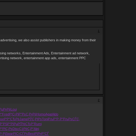
1
 advertising, we also assist publishers in making money from their
ising networks, Entertainment Ads, Entertainment ad network,
ertising network, entertainment app ads, entertainment PPC
2
РµР»Рё
Loui
Р°
Fred
Р¦С‹РіР°
РѕС‚Р»Рё
Homo
Agat
Aldo
ose
Р‘Р°СЂРё
Jame
РЎС‚РІРѕ
Toni
РљР°Р·Р°
РљРѕСЃС‚
Р°
РЅР°РїРµ
РҐРёСЂР°
Rumi
Р°РІС‚Рѕ
Disc
С‡РёС‚Р°
Alej
Р·Рј
Swar
РІС‹СЃРѕ
Best
РїР»Р°СЃ