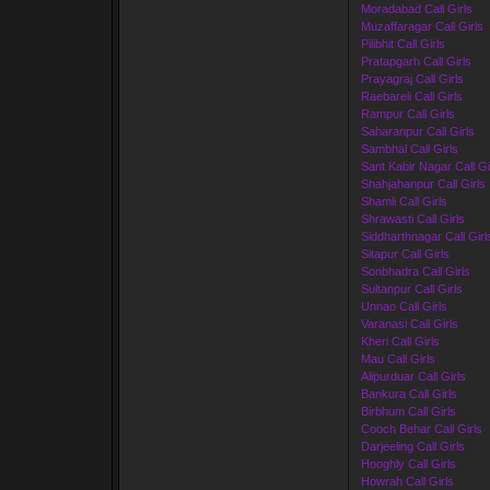
Moradabad Call Girls
Muzaffaragar Call Girls
Pilibhit Call Girls
Pratapgarh Call Girls
Prayagraj Call Girls
Raebareli Call Girls
Rampur Call Girls
Saharanpur Call Girls
Sambhal Call Girls
Sant Kabir Nagar Call Gi
Shahjahanpur Call Girls
Shamli Call Girls
Shrawasti Call Girls
Siddharthnagar Call Girl
Sitapur Call Girls
Sonbhadra Call Girls
Sultanpur Call Girls
Unnao Call Girls
Varanasi Call Girls
Kheri Call Girls
Mau Call Girls
Alipurduar Call Girls
Bankura Call Girls
Birbhum Call Girls
Cooch Behar Call Girls
Darjeeling Call Girls
Hooghly Call Girls
Howrah Call Girls