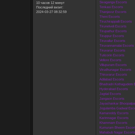
Sivaganga Escorts
10 часов 12 минут
Tenkasi Escorts
Последний визит:
2024-03-27 08:32:59
Thanjavur Escorts
Theni Escorts
Tiruchirappalli Escorts
Tirunelveli Escorts
Tirupathur Escorts
Tiruppur Escorts
Tiruvallur Escorts
Tiruvannamalai Escorts
Tiruvarur Escorts
Tuticorin Escorts
Vellore Escorts
Villupuram Escorts
Virudhunagar Escorts
Thiruvarur Escorts
Adilabad Escorts
Bhadradri Kothagudem 
Hyderabad Escorts
Jagtial Escorts
Jangaon Escorts
Jayashankar Bhoopalpal
Jogulamba Gadwal Esco
Kamareddy Escorts
Karimnagar Escorts
Khammam Escorts
Kumuram Bheem Escor
Mahabub Nagar Escort