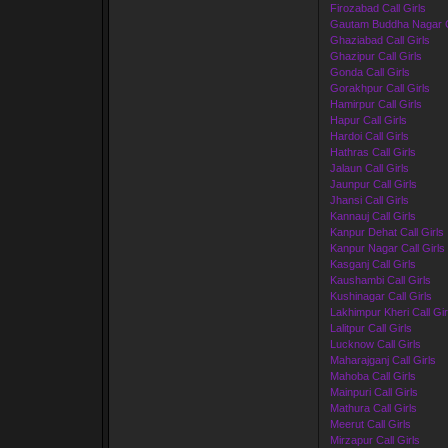
Firozabad Call Girls
Gautam Buddha Nagar Ca
Ghaziabad Call Girls
Ghazipur Call Girls
Gonda Call Girls
Gorakhpur Call Girls
Hamirpur Call Girls
Hapur Call Girls
Hardoi Call Girls
Hathras Call Girls
Jalaun Call Girls
Jaunpur Call Girls
Jhansi Call Girls
Kannauj Call Girls
Kanpur Dehat Call Girls
Kanpur Nagar Call Girls
Kasganj Call Girls
Kaushambi Call Girls
Kushinagar Call Girls
Lakhimpur Kheri Call Gir
Lalitpur Call Girls
Lucknow Call Girls
Maharajganj Call Girls
Mahoba Call Girls
Mainpuri Call Girls
Mathura Call Girls
Meerut Call Girls
Mirzapur Call Girls