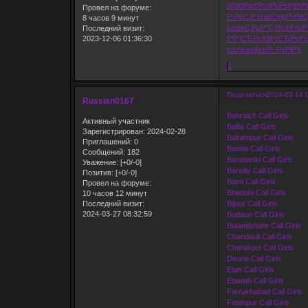
0690
Perf
Prol
РєРѕРјРї
Р
Провел на форуме:
Р›РёС‚Р
Isad
Orig
Р›РёС
8 часов 9 минут
Ludw
С‚РµР°С‚
Nick
РљР
Последний визит:
2023-12-06 01:36:30
Р‘Р°СЂРє
Kill
РїСЂРѕР±
tuchkas
Astr
Р–РёРіРЅ
0
Поделиться
2024-03-14 
Russian0167
Bahraich Call Girls
Активный участник
Ballia Call Girls
Зарегистрирован
: 2024-02-28
Balrampur Call Girls
Приглашений:
0
Banda Call Girls
Сообщений:
182
Barabanki Call Girls
Уважение:
[+0/-0]
Bareilly Call Girls
Позитив:
[+0/-0]
Basti Call Girls
Провел на форуме:
Bhadohi Call Girls
10 часов 12 минут
Bijnor Call Girls
Последний визит:
2024-03-27 08:32:59
Budaun Call Girls
Bulandshahr Call Girls
Chandauli Call Girls
Chitrakoot Call Girls
Deoria Call Girls
Etah Call Girls
Etawah Call Girls
Farrukhabad Call Girls
Fatehpur Call Girls