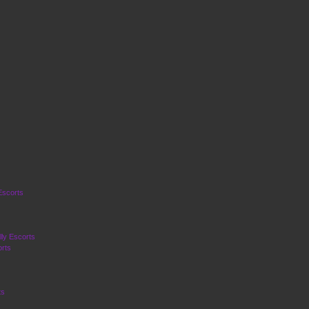
Escorts
ly Escorts
rts
ts
s