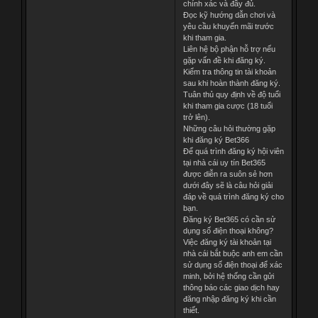
chính xác và đầy đủ.
Đọc kỹ hướng dẫn chơi và
yêu cầu khuyến mãi trước
khi tham gia.
Liên hệ bộ phận hỗ trợ nếu
gặp vấn đề khi đăng ký.
Kiểm tra thông tin tài khoản
sau khi hoàn thành đăng ký.
Tuân thủ quy định về độ tuổi
khi tham gia cược (18 tuổi
trở lên).
Những câu hỏi thường gặp
khi đăng ký Bet366
Để quá trình đăng ký hội viên
tại nhà cái uy tín Bet365
được diễn ra suôn sẻ hơn
dưới đây sẽ là câu hỏi giải
đáp về quá trình đăng ký cho
bạn.
Đăng ký Bet365 có cần sử
dụng số điện thoại không?
Việc đăng ký tài khoản tại
nhà cái bắt buộc anh em cần
sử dụng số điện thoại để xác
minh, bởi hệ thống cần gửi
thông báo các giao dịch hay
đăng nhập đăng ký khi cần
thiết.