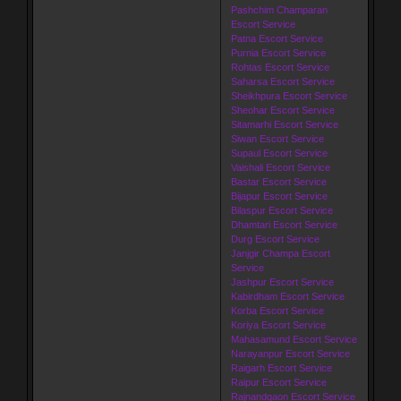
Pashchim Champaran
Escort Service
Patna Escort Service
Purnia Escort Service
Rohtas Escort Service
Saharsa Escort Service
Sheikhpura Escort Service
Sheohar Escort Service
Sitamarhi Escort Service
Siwan Escort Service
Supaul Escort Service
Vaishali Escort Service
Bastar Escort Service
Bijapur Escort Service
Bilaspur Escort Service
Dhamtari Escort Service
Durg Escort Service
Janjgir Champa Escort
Service
Jashpur Escort Service
Kabirdham Escort Service
Korba Escort Service
Koriya Escort Service
Mahasamund Escort Service
Narayanpur Escort Service
Raigarh Escort Service
Raipur Escort Service
Rajnandgaon Escort Service