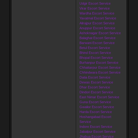
Udgir Escort Service
Virar Escort Service
Wardha Escort Service
Yavatmal Escort Service
Alirajpur Escort Service
Anuppur Escort Service
Ashoknagar Escort Service
Balaghat Escort Service
Barwani Escort Service
Betul Escort Service
Bhind Escort Service
Bhopal Escort Service
Burhanpur Escort Service
Chhattarpur Escort Service
Chhindwara Escort Service
Datia Escort Service
Dewas Escort Service
Dhar Escort Service
Dindori Escort Service
East Nimar Escort Service
Guna Escort Service
Gwalior Escort Service
Harda Escort Service
Hoshangabad Escort
Service
Indore Escort Service
Jabalpur Escort Service
Jhabua Escort Service