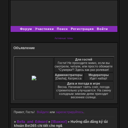
Форум
Участники
Поиск
Регистрация
Войти
Активные темы
Объявление
Для гостей
Гости! Не проходите мимо, если вы
смотрели, читали, или просто обожаете
"Сумерки"! Здесь как раз ролевая!
Администраторы
Модераторы
[Dasha], Катрисса
Идет набор!
Дата и погода в игре
Весна. Начинает таять снег, погода
стремительно улучшается. На смену
холодным зимним дням приходит
весеннее солнце.
Привет, Гость!
Войдите
или
зарегистрируйтесь
.
»
Bella_and_Edward
»
[!Важно!]
»
Hướng dẫn đăng ký tài
khoản Bet365 chi tiết cho ng&