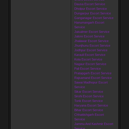
Dausa Escort Service
Dholpur Escort Service
Dungarpur Escort Service
Ganganagar Escort Service
Hanumangarh Escort
Service
Jaisalmer Escort Service
Jalore Escort Service
Jhalawar Escort Service
Jhunjhunu Escort Service
Jodhpur Escort Service
Karauli Escort Service
Kota Escort Service
Nagaur Escort Service
Pali Escort Service
Pratapgarh Escort Service
Rajsamand Escort Service
Sawai Madhopur Escort
Service
Sikar Escort Service
Sirohi Escort Service
Tonk Escort Service
Haryana Escort Service
Bihar Escort Service
Chhattishgarh Escort
Service
Jammu And Kashmir Escort
Service