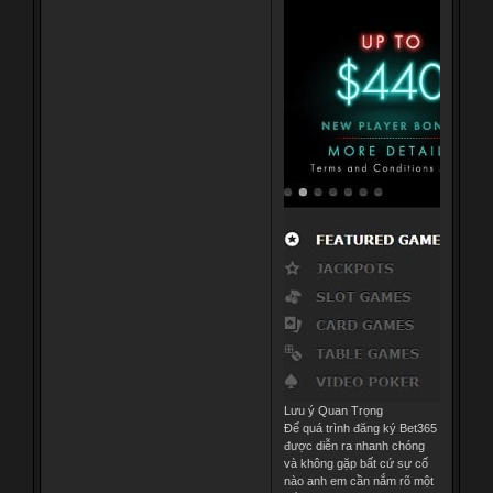
Lưu ý Quan Trọng
Để quá trình đăng ký Bet365
được diễn ra nhanh chóng
và không gặp bất cứ sự cố
nào anh em cần nắm rõ một