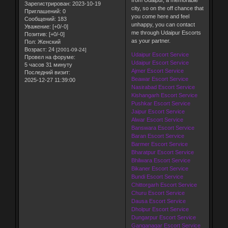
from Udaipur, a memorable
Зарегистрирован
: 2023-10-19
city, so on the off chance that
Приглашений:
0
you come here and feel
Сообщений:
183
unhappy, you can contact
Уважение:
[+0/-0]
me through Udaipur Escorts
Позитив:
[+0/-0]
as your partner.
Пол:
Женский
Возраст:
24
[2001-09-24]
Udaipur Escort Service
Провел на форуме:
Udaipur Escort Service
5 часов 31 минуту
Ajmer Escort Service
Последний визит:
Beawar Escort Service
2025-12-27 11:39:00
Nasirabad Escort Service
Kishangarh Escort Service
Pushkar Escort Service
Jaipur Escort Service
Alwar Escort Service
Banswara Escort Service
Baran Escort Service
Barmer Escort Service
Bharatpur Escort Service
Bhilwara Escort Service
Bikaner Escort Service
Bundi Escort Service
Chittorgarh Escort Service
Churu Escort Service
Dausa Escort Service
Dholpur Escort Service
Dungarpur Escort Service
Ganganagar Escort Service