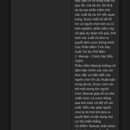
việc hiểu rõ về thuật toán và
quy tắc của tài xỉu. Đó là lý
do tại sao phần mềm tính
xác suất tài xỉu trở nên quan
trọng. Được thiết kế để hỗ
trợ cả người chơi mới và có
kinh nghiệm, phần mềm này
sẽ giúp dự đoán kết quả, tính
toán xác suất và đưa ra
quyết định cược thông minh.
Các Phần Mềm Tính Xác
Suất Tài Xỉu Phổ Biến:
1. Manvip - Chính Xác Đến
100%:
Phần mềm Manvip không chỉ
đảm bảo chính xác mà còn
thúc đẩy sự hiểu biết của
người chơi về các thuật toán
trong tài xỉu. Được xem xét
bởi một lượng lớn người
chơi, Manvip giúp tối ưu hóa
chiến lược cá cược thông
qua tính toán chi tiết về xác
suất. Điều này giúp người
chơi tự tin hơn khi đưa ra
quyết định và tận dụng mọi
cơ hội chiến thắng.
Ưu Điểm: Manvip nhận được