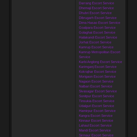
Darrang Escort Service
Dhemaji Escort Service
Dhubri Escort Service
Dibrugarh Escort Service
Dima Hasao Escort Service
Goalpara Escort Service
Golaghat Escort Service
Hailakandi Escort Service
Jorhat Escort Service
Kamrup Escort Service
Kamrup Metropolitan Escort
Service
Karbi Anglong Escort Service
Karimganj Escort Service
Kokrajhar Escort Service
Morigaon Escort Service
Nagaon Escort Service
Nalbari Escort Service
Sivasagar Escort Service
Sonitpur Escort Service
Tinsukia Escort Service
Udalguri Escort Service
Hamirpur Escort Service
Kangra Escort Service
Kinnaur Escort Service
Lahaul Escort Service
Mandi Escort Service
Sirmaur Escort Service