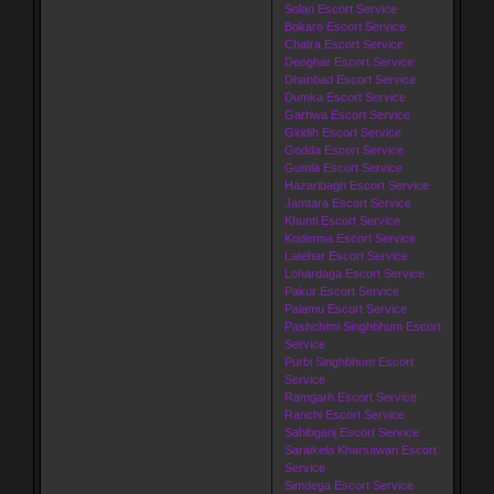
Solan Escort Service
Bokaro Escort Service
Chatra Escort Service
Deoghar Escort Service
Dhanbad Escort Service
Dumka Escort Service
Garhwa Escort Service
Giridih Escort Service
Godda Escort Service
Gumla Escort Service
Hazaribagh Escort Service
Jamtara Escort Service
Khunti Escort Service
Koderma Escort Service
Latehar Escort Service
Lohardaga Escort Service
Pakur Escort Service
Palamu Escort Service
Pashchimi Singhbhum Escort
Service
Purbi Singhbhum Escort
Service
Ramgarh Escort Service
Ranchi Escort Service
Sahibganj Escort Service
Saraikela Kharsawan Escort
Service
Simdega Escort Service