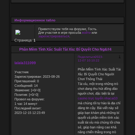
Информационное табло
Приветствуем тебя на форуме, Гость.
Для участия в игре просьба
войти
или
зарегистрироваться
.
Страница:
1
Phần Mềm Tính Xác Suất Tài Xỉu: Bí Quyết Cho Ng&#4
1
Поделиться
2023-
12-07 10:10:22
lalala311099
Phần Mềm Tính Xác Suất Tài
Участник
Xỉu: Bí Quyết Cho Người
Зарегистрирован
: 2023-08-26
Chơi Thông Thái
Приглашений:
0
Tài xỉu, một trong những trò
Сообщений:
14
chơi đang thu hút đông đảo
Уважение:
[+0/-0]
người chơi, đặc biệt là tại
Позитив:
[+0/-0]
casino trực tuyến nhacai10
Провел на форуме:
mà chúng tôi tự hào là địa chỉ
1 час 14 минут
đáng tin cậy. Bài viết này sẽ
Последний визит:
2023-12-15 12:23:49
giúp bạn khám phá những bí
quyết và phần mềm tính xác
suất tài xỉu mà chúng tôi chia
sẻ, giúp bạn nâng cao khả
năng chiến thắng trong trò