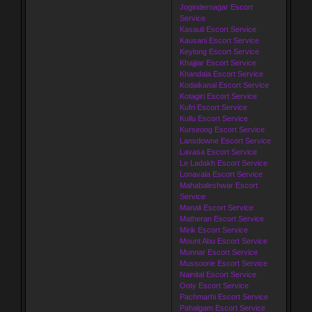
Jogindernagar Escort
Service
Kasauli Escort Service
Kausani Escort Service
Keylong Escort Service
Khajjiar Escort Service
Khandala Escort Service
Kodaikanal Escort Service
Kotagiri Escort Service
Kufri Escort Service
Kullu Escort Service
Kurseong Escort Service
Lansdowne Escort Service
Lavasa Escort Service
Le Ladakh Escort Service
Lonavala Escort Service
Mahabaleshwar Escort
Service
Manali Escort Service
Matheran Escort Service
Mirik Escort Service
Mount Abu Escort Service
Munnar Escort Service
Mussoorie Escort Service
Nainital Escort Service
Ooty Escort Service
Pachmarhi Escort Service
Pahalgam Escort Service