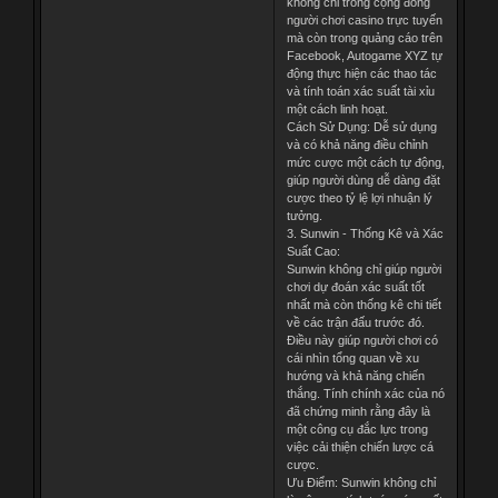
không chỉ trong cộng đồng
người chơi casino trực tuyến
mà còn trong quảng cáo trên
Facebook, Autogame XYZ tự
động thực hiện các thao tác
và tính toán xác suất tài xỉu
một cách linh hoạt.
Cách Sử Dụng: Dễ sử dụng
và có khả năng điều chỉnh
mức cược một cách tự động,
giúp người dùng dễ dàng đặt
cược theo tỷ lệ lợi nhuận lý
tưởng.
3. Sunwin - Thống Kê và Xác
Suất Cao:
Sunwin không chỉ giúp người
chơi dự đoán xác suất tốt
nhất mà còn thống kê chi tiết
về các trận đấu trước đó.
Điều này giúp người chơi có
cái nhìn tổng quan về xu
hướng và khả năng chiến
thắng. Tính chính xác của nó
đã chứng minh rằng đây là
một công cụ đắc lực trong
việc cải thiện chiến lược cá
cược.
Ưu Điểm: Sunwin không chỉ