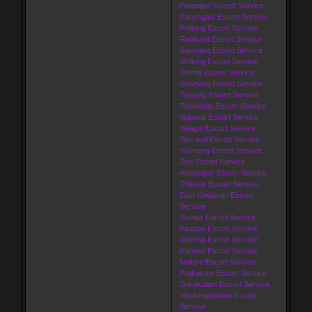
Palampur Escort Service
Panchgani Escort Service
Pelliang Escort Service
Ranikhet Escort Service
Saputara Escort Service
Shillong Escort Service
Shimla Escort Service
Sonmarg Escort Service
Tawang Escort Service
Thekaddy Escort Service
Valparai Escort Service
Yelagiri Escort Service
Yercaud Escort Service
Yusmarg Escort Service
Ziro Escort Service
Anantapur Escort Service
Chittoor Escort Service
East Godavari Escort
Service
Guntur Escort Service
Kadapa Escort Service
Krishna Escort Service
Kurnool Escort Service
Nellore Escort Service
Prakasam Escort Service
Srikakulam Escort Service
Visakhapatnam Escort
Service