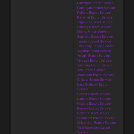
Palampur Escort Service
Panchgani Escort Service
Pelliang Escort Service
Ranikhet Escort Service
Saputara Escort Service
Shillong Escort Service
Shimla Escort Service
Sonmarg Escort Service
Tawang Escort Service
Thekaddy Escort Service
Valparai Escort Service
Yelagiri Escort Service
Yercaud Escort Service
Yusmarg Escort Service
Ziro Escort Service
Anantapur Escort Service
Chittoor Escort Service
East Godavari Escort
Service
Guntur Escort Service
Kadapa Escort Service
Krishna Escort Service
Kurnool Escort Service
Nellore Escort Service
Prakasam Escort Service
Srikakulam Escort Service
Visakhapatnam Escort
Service