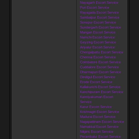
Nayagarh Escort Service
Puri Escort Service
Rayagada Escort Service
Sambalpur Escort Service
Sonepur Escort Service
Sundargarh Escort Service
Mangan Escort Service
Namchi Escort Service
Geyzing Escort Service
Ariyalur Escort Service
Chengalpattu Escort Service
Chennai Escort Service
Coimbatore Escort Service
Cuddalore Escort Service
Dharmapuri Escort Service
Dindigul Escort Service
Erode Escort Service
Kallakurichi Escort Service
Kanchipuram Escort Service
Kanniyakumari Escort
Service
Karur Escort Service
Krishnagiri Escort Service
Madurai Escort Service
Nagapattinam Escort Service
Namakkal Escort Service
Nilgiris Escort Service
Perambalur Escort Service