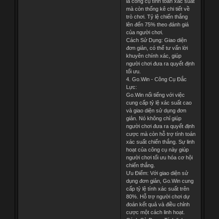
là công cụ tính toán xác suất
mà còn thống kê chi tiết về
trò chơi. Tỷ lệ chiến thắng
lên đến 75% theo đánh giá
của người chơi.
Cách Sử Dụng: Giao diện
đơn giản, có thể tư vấn lời
khuyên chính xác, giúp
người chơi đưa ra quyết định
tối ưu.
4. Go.Win - Công Cụ Đắc
Lực:
Go.Win nổi tiếng với việc
cung cấp tỷ lệ xác suất cao
và giao diện sử dụng đơn
giản. Nó không chỉ giúp
người chơi đưa ra quyết định
cược mà còn hỗ trợ tính toán
xác suất chiến thắng. Sự linh
hoạt của công cụ này giúp
người chơi tối ưu hóa cơ hội
chiến thắng.
Ưu Điểm: Với giao diện sử
dụng đơn giản, Go.Win cung
cấp tỷ lệ tính xác suất trên
80%. Hỗ trợ người chơi dự
đoán kết quả và điều chỉnh
cược một cách linh hoạt.