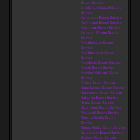
Escort Service
Jogulamba Gadwal Escort
Service
Kamareddy Escort Service
Karimnagar Escort Service
Khammam Escort Service
Komaram Bheem Escort
Service
Mahabubabad Escort
Service
Mahabubnagar Escort
Service
Mancherial Escort Service
Medak Escort Service
Medchal Malkajgiri Escort
Service
Mulugu Escort Service
Nagarkurnool Escort Service
Narayanpet Escort Service
Nalgonda Escort Service
Nirmal Escort Service
Nizamabad Escort Service
Peddapalli Escort Service
Rajanna Sircilla Escort
Service
Ranga Reddy Escort Service
Sangareddy Escort Service
Siddipet Escort Service