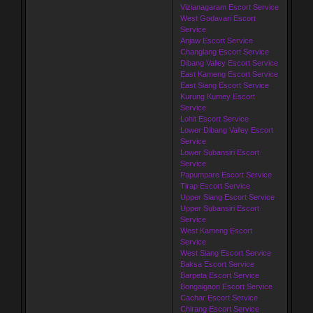
Vizianagaram Escort Service
West Godavari Escort
Service
Anjaw Escort Service
Changlang Escort Service
Dibang Valley Escort Service
East Kameng Escort Service
East Siang Escort Service
Kurung Kumey Escort
Service
Lohit Escort Service
Lower Dibang Valley Escort
Service
Lower Subansiri Escort
Service
Papumpare Escort Service
Tirap Escort Service
Upper Siang Escort Service
Upper Subansiri Escort
Service
West Kameng Escort
Service
West Siang Escort Service
Baksa Escort Service
Barpeta Escort Service
Bongaigaon Escort Service
Cachar Escort Service
Chirang Escort Service