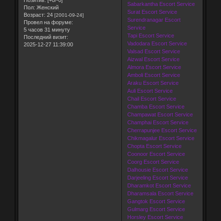
Позитив:
[+0/-0]
Sabarkantha Escort Service
Пол:
Женский
Surat Escort Service
Возраст:
24
[2001-09-24]
Surendranagar Escort
Провел на форуме:
Service
5 часов 31 минуту
Tapi Escort Service
Последний визит:
Vadodara Escort Service
2025-12-27 11:39:00
Valsad Escort Service
Aizwal Escort Service
Almora Escort Service
Amboli Escort Service
Araku Escort Service
Auli Escort Service
Chail Escort Service
Chamba Escort Service
Champawat Escort Service
Champhai Escort Service
Cherrapunjee Escort Service
Chikmagalur Escort Service
Chopta Escort Service
Coonoor Escort Service
Coorg Escort Service
Dalhousie Escort Service
Darjeeling Escort Service
Dharamkot Escort Service
Dharamsala Escort Service
Gangtok Escort Service
Gulmarg Escort Service
Horsley Escort Service