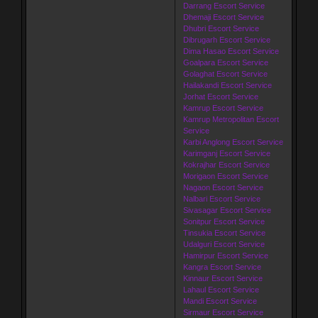
Darrang Escort Service
Dhemaji Escort Service
Dhubri Escort Service
Dibrugarh Escort Service
Dima Hasao Escort Service
Goalpara Escort Service
Golaghat Escort Service
Hailakandi Escort Service
Jorhat Escort Service
Kamrup Escort Service
Kamrup Metropolitan Escort
Service
Karbi Anglong Escort Service
Karimganj Escort Service
Kokrajhar Escort Service
Morigaon Escort Service
Nagaon Escort Service
Nalbari Escort Service
Sivasagar Escort Service
Sonitpur Escort Service
Tinsukia Escort Service
Udalguri Escort Service
Hamirpur Escort Service
Kangra Escort Service
Kinnaur Escort Service
Lahaul Escort Service
Mandi Escort Service
Sirmaur Escort Service