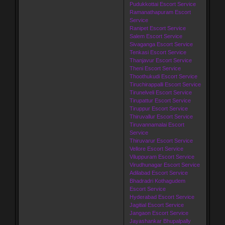
Pudukkottai Escort Service
Ramanathapuram Escort
Service
Ranipet Escort Service
Salem Escort Service
Sivaganga Escort Service
Tenkasi Escort Service
Thanjavur Escort Service
Theni Escort Service
Thoothukudi Escort Service
Tiruchirappalli Escort Service
Tirunelveli Escort Service
Tirupattur Escort Service
Tiruppur Escort Service
Thiruvallur Escort Service
Tiruvannamalai Escort
Service
Thiruvarur Escort Service
Vellore Escort Service
Viluppuram Escort Service
Virudhunagar Escort Service
Adilabad Escort Service
Bhadradri Kothagudem
Escort Service
Hyderabad Escort Service
Jagitial Escort Service
Jangaon Escort Service
Jayashankar Bhupalpally