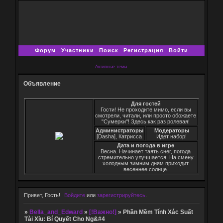
Форум
Участники
Поиск
Регистрация
Войти
Активные темы
Объявление
Для гостей
Гости! Не проходите мимо, если вы
смотрели, читали, или просто обожаете
"Сумерки"! Здесь как раз ролевая!
Администраторы
Модераторы
[Dasha], Катрисса
Идет набор!
Дата и погода в игре
Весна. Начинает таять снег, погода
стремительно улучшается. На смену
холодным зимним дням приходит
весеннее солнце.
Привет, Гость!
Войдите
или
зарегистрируйтесь
.
»
Bella_and_Edward
»
[!Важно!]
»
Phần Mềm Tính Xác Suất
Tài Xỉu: Bí Quyết Cho Ng&#4