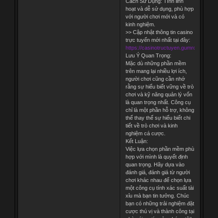
Cách Sử Dụng: Tính linh
hoạt và dễ sử dụng, phù hợp
với người chơi mới và có
kinh nghiệm.
>> Cập nhật thông tin casino
trực tuyến mới nhất tại đây:
https://casinotructuyen.gumroad.com/
Lưu Ý Quan Trọng:
Mặc dù những phần mềm
trên mang lại nhiều lợi ích,
người chơi cũng cần nhớ
rằng sự hiểu biết vững về trò
chơi và kỹ năng quản lý vốn
là quan trọng nhất. Công cụ
chỉ là một phần hỗ trợ, không
thể thay thế sự hiểu biết chi
tiết về trò chơi và kinh
nghiệm cá cược.
Kết Luận:
Việc lựa chọn phần mềm phù
hợp với mình là quyết định
quan trọng. Hãy dựa vào
đánh giá, đánh giá từ người
chơi khác nhau để chọn lựa
một công cụ tính xác suất tài
xỉu mà bạn tin tưởng. Chúc
bạn có những trải nghiệm đặt
cược thú vị và thành công tại