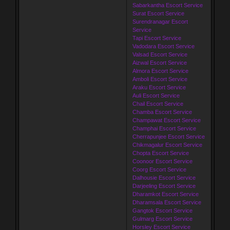
Sabarkantha Escort Service
Surat Escort Service
Surendranagar Escort
Service
Tapi Escort Service
Vadodara Escort Service
Valsad Escort Service
Aizwal Escort Service
Almora Escort Service
Amboli Escort Service
Araku Escort Service
Auli Escort Service
Chail Escort Service
Chamba Escort Service
Champawat Escort Service
Champhai Escort Service
Cherrapunjee Escort Service
Chikmagalur Escort Service
Chopta Escort Service
Coonoor Escort Service
Coorg Escort Service
Dalhousie Escort Service
Darjeeling Escort Service
Dharamkot Escort Service
Dharamsala Escort Service
Gangtok Escort Service
Gulmarg Escort Service
Horsley Escort Service