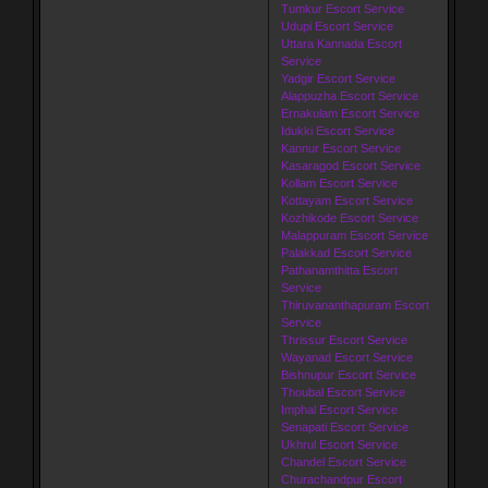
Tumkur Escort Service
Udupi Escort Service
Uttara Kannada Escort
Service
Yadgir Escort Service
Alappuzha Escort Service
Ernakulam Escort Service
Idukki Escort Service
Kannur Escort Service
Kasaragod Escort Service
Kollam Escort Service
Kottayam Escort Service
Kozhikode Escort Service
Malappuram Escort Service
Palakkad Escort Service
Pathanamthitta Escort
Service
Thiruvananthapuram Escort
Service
Thrissur Escort Service
Wayanad Escort Service
Bishnupur Escort Service
Thoubal Escort Service
Imphal Escort Service
Senapati Escort Service
Ukhrul Escort Service
Chandel Escort Service
Churachandpur Escort