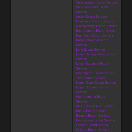
Vizianagaram Escort Service
West Godavari Escort
Service
Anjaw Escort Service
Changlang Escort Service
Dibang Valley Escort Service
East Kameng Escort Service
East Siang Escort Service
Kurung Kumey Escort
Service
Lohit Escort Service
Lower Dibang Valley Escort
Service
Lower Subansiri Escort
Service
Papumpare Escort Service
Tirap Escort Service
Upper Siang Escort Service
Upper Subansiri Escort
Service
West Kameng Escort
Service
West Siang Escort Service
Baksa Escort Service
Barpeta Escort Service
Bongaigaon Escort Service
Cachar Escort Service
Chirang Escort Service