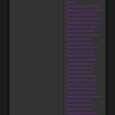
Service
Tamenglong Escort Service
Williamnagar Escort Service
Khliehriat Escort Service
Resubelpara Escort Service
Nongpoh Escort Service
Baghmara Escort Service
Ampati Escort Service
Mawkyrwat Escort Service
Tura Escort Service
Jowai Escort Service
Nongstoin Escort Service
Aizawl Escort Service
Kolasib Escort Service
Lawngtlai Escort Service
Lunglei Escort Service
Mamit Escort Service
Saiha Escort Service
Serchhip Escort Service
Dimapur Escort Service
Kiphire Escort Service
Kohima Escort Service
Longleng Escort Service
Mokokchung Escort Service
Mon Escort Service
Peren Escort Service
Phek Escort Service
Tuensang Escort Service