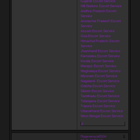
Gujarat Escort Service
Hill Stations Escort Service
Andhra Pradesh Escort
Service
Arunachal Pradesh Escort
Service
Assam Escort Service
Goa Escort Service
Himachal Pradesh Escort
Service
Jharkhand Escort Service
Karnataka Escort Service
Kerala Escort Service
Manipur Escort Service
Meghalaya Escort Service
Mizoram Escort Service
Nagaland Escort Service
Odisha Escort Service
Sikkim Escort Service
Tamilnadu Escort Service
Telangana Escort Service
Tripura Escort Service
Uttarakhand Escort Service
West Bengal Escort Service
0
3
Поделиться
2024-