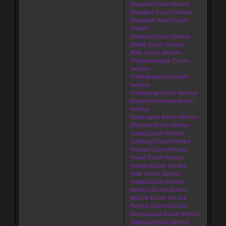
Bagalkot Escort Service
Bangalore Escort Service
Bangalore Rural Escort
Service
Belgaum Escort Service
Bellary Escort Service
Bidar Escort Service
Chamarajanagar Escort
Service
Chikkaballapura Escort
Service
Chitradurga Escort Service
Dakshina Kannada Escort
Service
Davanagere Escort Service
Dharwad Escort Service
Gadag Escort Service
Gulbarga Escort Service
Hassan Escort Service
Haveri Escort Service
Kodagu Escort Service
Kolar Escort Service
Koppal Escort Service
Mandya Escort Service
Mysore Escort Service
Raichur Escort Service
Ramanagara Escort Service
Shimoga Escort Service