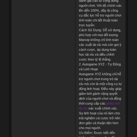
đánh giá cao từ cộng đồng
người chơi. Với độ chính xác
lên đến 100%, đây là công
cụ đắc lực hỗ trợ người chơi
tính toán chi tiết thuật toán
trực tuyến.
Cách Sử Dụng: Dễ sử dụng,
phù hợp với mọi đối tượng.
Manvip không chỉ tính toán
xác suất tài xỉu mà còn gợi ý
cách cược, áp dụng toán
học tài xỉu và điều chỉnh
cược theo tỷ lệ thắng.
2. Autogame XYZ - Tự Động
và Linh Hoạt:
Autogame XYZ không chỉ hỗ
trợ người chơi trong trò tài
xỉu mà còn là một công cụ tự
động linh hoạt. Điều này giúp
giảm bớt gánh nặng quyết
định của người chơi và đồng
thời cung cấp các
phép tính
tài xỉu
xác suất chính xác.
Sự linh hoạt của nó làm cho
trải nghiệm cá cược trở nên
đơn giản và thuận tiện hơn
cho mọi người.
Ưu Điểm: Được biết đến