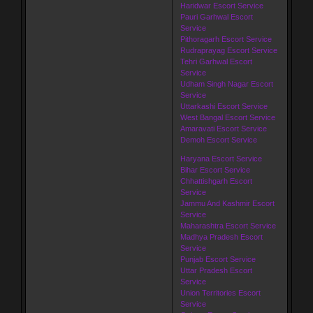
Haridwar Escort Service
Pauri Garhwal Escort
Service
Pithoragarh Escort Service
Rudraprayag Escort Service
Tehri Garhwal Escort
Service
Udham Singh Nagar Escort
Service
Uttarkashi Escort Service
West Bangal Escort Service
Amaravati Escort Service
Demoh Escort Service
Haryana Escort Service
Bihar Escort Service
Chhattishgarh Escort
Service
Jammu And Kashmir Escort
Service
Maharashtra Escort Service
Madhya Pradesh Escort
Service
Punjab Escort Service
Uttar Pradesh Escort
Service
Union Territories Escort
Service