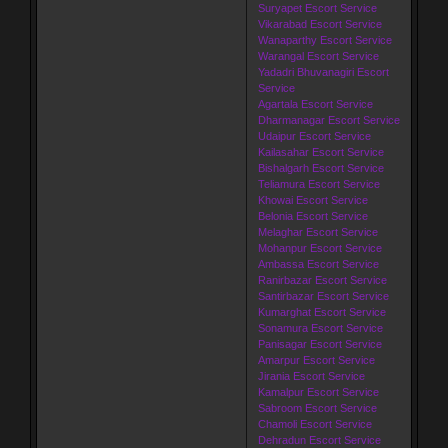
Suryapet Escort Service
Vikarabad Escort Service
Wanaparthy Escort Service
Warangal Escort Service
Yadadri Bhuvanagiri Escort
Service
Agartala Escort Service
Dharmanagar Escort Service
Udaipur Escort Service
Kailasahar Escort Service
Bishalgarh Escort Service
Teliamura Escort Service
Khowai Escort Service
Belonia Escort Service
Melaghar Escort Service
Mohanpur Escort Service
Ambassa Escort Service
Ranirbazar Escort Service
Santirbazar Escort Service
Kumarghat Escort Service
Sonamura Escort Service
Panisagar Escort Service
Amarpur Escort Service
Jirania Escort Service
Kamalpur Escort Service
Sabroom Escort Service
Chamoli Escort Service
Dehradun Escort Service