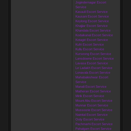
Jogindernagar Escort
Service
Kasauli Escort Service
Kausani Escort Service
Keylong Escort Service
Khajjiar Escort Service
Khandala Escort Service
Kodaikanal Escort Service
Kotagiri Escort Service
Kufri Escort Service
Kullu Escort Service
Kurseong Escort Service
Lansdowne Escort Service
Lavasa Escort Service
Le Ladakh Escort Service
Lonavala Escort Service
Mahabaleshwar Escort
Service
Manali Escort Service
Matheran Escort Service
Mirik Escort Service
Mount Abu Escort Service
Munnar Escort Service
Mussoorie Escort Service
Nainital Escort Service
Ooty Escort Service
Pachmarhi Escort Service
Pahalgam Escort Service