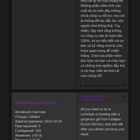
nhà cái uy tín của chúng tôi!
Những phần mềm tính xác
suất tài xỉu trên đây không
chỉ là công cụ hỗ trợ, mà còn
là những đối tác đắc lực cho
người chơi thông thái. Tuy
nhiên, hãy nhớ rằng không
có công cụ nào là hoàn hảo
100%, và sự hiểu biết cái cơ
bản và kỹ năng chơi là chìa
khóa quan trọng để chiến
thắng. Chọn lựa phần mềm
phù hợp với bạn và chúc bạn
có những trải nghiệm đầy thú
vị và may mắn tại nhà cái
của chúng tôi!
0
2
Поделиться
2023-
12-20 10:08:19
Udaipur Escort Service
All you need to do is
Активный участник
schedule a meeting with a
Откуда:
Udaipur
gorgeous girl from Udaipur
Зарегистрирован
: 2023-10-19
Escort Service, and she will
Приглашений:
0
offer you all the services you
Сообщений:
183
need.
Уважение:
[+0/-0]