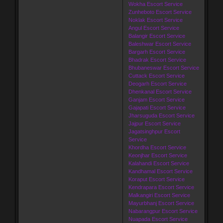
Wokha Escort Service
Zunheboto Escort Service
Noklak Escort Service
Angul Escort Service
Balangir Escort Service
Baleshwar Escort Service
Bargarh Escort Service
Bhadrak Escort Service
Bhubaneswar Escort Service
Cuttack Escort Service
Deogarh Escort Service
Dhenkanal Escort Service
Ganjam Escort Service
Gajapati Escort Service
Jharsuguda Escort Service
Jajpur Escort Service
Jagatsinghpur Escort
Service
Khordha Escort Service
Keonjhar Escort Service
Kalahandi Escort Service
Kandhamal Escort Service
Koraput Escort Service
Kendrapara Escort Service
Malkangiri Escort Service
Mayurbhanj Escort Service
Nabarangpur Escort Service
Nuapada Escort Service