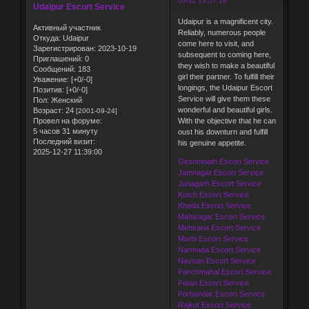
03-11 13:57:19
Udaipur Escort Service
Udaipur is a magnificent city.
Активный участник
Reliably, numerous people
Откуда:
Udaipur
come here to visit, and
Зарегистрирован
: 2023-10-19
subsequent to coming here,
Приглашений:
0
they wish to make a beautiful
Сообщений:
183
girl their partner. To fulfill their
Уважение:
[+0/-0]
longings, the Udaipur Escort
Позитив:
[+0/-0]
Service will give them these
Пол:
Женский
wonderful and beautiful girls.
Возраст:
24
[2001-09-24]
Провел на форуме:
With the objective that he can
5 часов 31 минуту
oust his downturn and fulfill
Последний визит:
his genuine appetite.
2025-12-27 11:39:00
Girsomnath Escort Service
Jamnagar Escort Service
Junagarh Escort Service
Kutch Escort Service
Kheda Escort Service
Mahisagar Escort Service
Mehsana Escort Service
Morbi Escort Service
Narmada Escort Service
Navsari Escort Service
Panchmahal Escort Service
Patan Escort Service
Porbandar Escort Service
Rajkot Escort Service