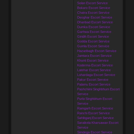
Solan Escort Service
Bokaro Escort Service
Chatra Escort Service
Deoghar Escort Service
Dhanbad Escort Service
Dumka Escort Service
Garhwa Escort Service
Giridih Escort Service
Godda Escort Service
Gumla Escort Service
Hazaribagh Escort Service
Jamtara Escort Service
Khunti Escort Service
Koderma Escort Service
Latehar Escort Service
Lohardaga Escort Service
Pakur Escort Service
Palamu Escort Service
Pashchimi Singhbhum Escort
Service
Purbi Singhbhum Escort
Service
Ramgarh Escort Service
Ranchi Escort Service
Sahibganj Escort Service
Saraikela Kharsawan Escort
Service
Simdega Escort Service