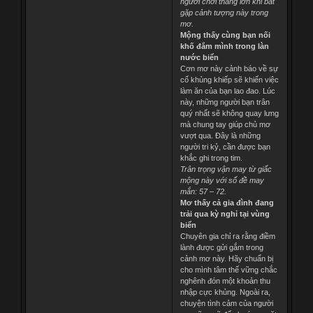
người chơi thắng lớn khi bắt
gặp cảnh tượng này trong
mơ.
Mộng thấy cùng bạn nối
khố đắm mình trong làn
nước biển
Cơn mơ này cảnh báo về sự
cố khủng khiếp sẽ khiến việc
làm ăn của bạn lao đao. Lúc
này, những người bạn trân
quý nhất sẽ không quay lưng
mà chung tay giúp chủ mơ
vượt qua. Đây là những
người tri kỷ, cần được bạn
khắc ghi trong tim.
Trân trọng vận may từ giấc
mộng này với số đề may
mắn: 57 – 72.
Mơ thấy cả gia đình đang
trải qua kỳ nghỉ tại vùng
biển
Chuyên gia chỉ ra rằng điềm
lành được gửi gắm trong
cảnh mơ này. Hãy chuẩn bị
cho mình tâm thế vững chắc
nghênh đón một khoản thu
nhập cực khủng. Ngoài ra,
chuyện tình cảm của người