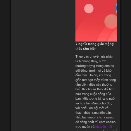
Ý nghĩa trong giấc mộng
thấy tắm biển
Theo các chuyên gia phân
tích phong thủy, nước
thường tượng trưng cho sự
sôi động, tươi mới và khởi
đầu mới. Do đó, khi trong
giấc mơ bạn thấy mình đang
tắm biển, điều này thường
biểu thị cho sự thay đổi tích
cực trong cuộc sống của
bạn. Một tương lai rạng ngời
và hứa hẹn đang chờ đợi,
với nhiều cơ hội mới và
thách thức đang đến gần.
Nếu bạn muốn chơi casino
dễ dàng nhất thì chơi casino
trực tuyến và
khuyến mãi