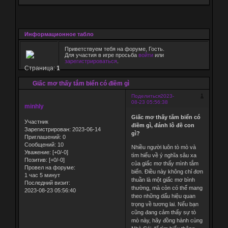
Информационное табло
Приветствуем тебя на форуме, Гость.
Для участия в игре просьба
войти
или
зарегистрироваться
.
Страница:
1
Giấc mơ thấy tắm biển có điềm gì
1
Поделиться
2023-
08-23 05:56:38
minhly
Giấc mơ thấy tắm biển có
Участник
điềm gì, đánh lô đề con
Зарегистрирован
: 2023-06-14
gì?
Приглашений:
0
Сообщений:
10
Nhiều người luôn tò mò và
Уважение:
[+0/-0]
tìm hiểu về ý nghĩa sâu xa
Позитив:
[+0/-0]
của giấc mơ thấy mình tắm
Провел на форуме:
biển. Điều này không chỉ đơn
1 час 5 минут
thuần là một giấc mơ bình
Последний визит:
thường, mà còn có thể mang
2023-08-23 05:56:40
theo những dấu hiệu quan
trọng về tương lai. Nếu bạn
cũng đang cảm thấy sự tò
mò này, hãy đồng hành cùng