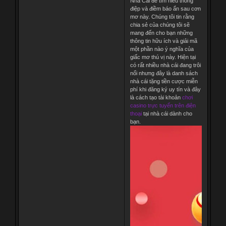
Nhà Cái để tìm hiểu thông
điệp và điềm báo ẩn sau cơn
mơ này. Chúng tôi tin rằng
chia sẻ của chúng tôi sẽ
mang đến cho bạn những
thông tin hữu ích và giải mã
một phần nào ý nghĩa của
giấc mơ thú vị này. Hiện tại
có rất nhiều nhà cái đang trôi
nổi nhưng đây là danh sách
nhà cái tặng tiền cược miễn
phí khi đăng ký uy tín và đây
là cách tạo tài khoản
chơi
casino trực tuyến trên điện
thoại
tại nhà cái dành cho
bạn.