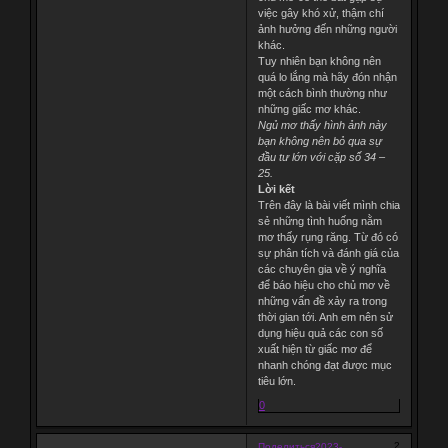
việc gây khó xử, thậm chí
ảnh hưởng đến những người
khác.
Tuy nhiên bạn không nên
quá lo lắng mà hãy đón nhận
một cách bình thường như
những giấc mơ khác.
Ngủ mơ thấy hình ảnh này
bạn không nên bỏ qua sự
đầu tư lớn với cặp số 34 –
25.
Lời kết
Trên đây là bài viết mình chia
sẻ những tình huống nằm
mơ thấy rụng răng. Từ đó có
sự phân tích và đánh giá của
các chuyên gia về ý nghĩa
để báo hiệu cho chủ mơ về
những vấn đề xảy ra trong
thời gian tới. Anh em nên sử
dụng hiệu quả các con số
xuất hiện từ giấc mơ để
nhanh chóng đạt được mục
tiêu lớn.
0
2
Поделиться
2023-