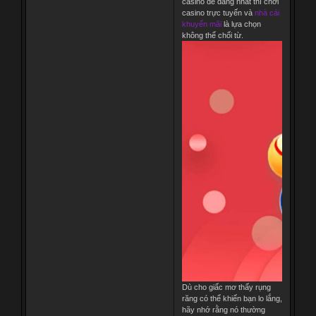
casino dễ dàng nhất thì chơi
casino trực tuyến và
nhà cái
khuyến mãi
là lựa chọn
không thể chối từ.
Dù cho giấc mơ thấy rụng
răng có thể khiến bạn lo lắng,
hãy nhớ rằng nó thường