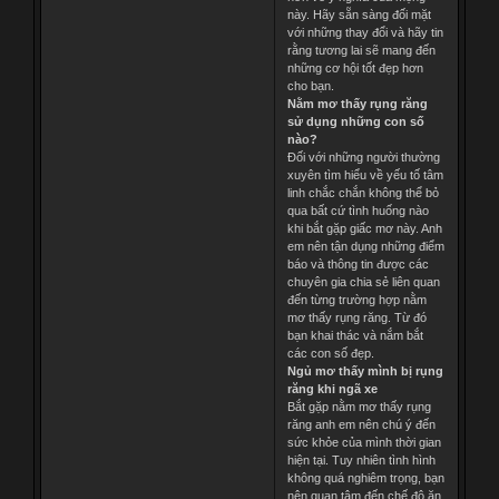
này. Hãy sẵn sàng đối mặt
với những thay đổi và hãy tin
rằng tương lai sẽ mang đến
những cơ hội tốt đẹp hơn
cho bạn.
Nằm mơ thấy rụng răng
sử dụng những con số
nào?
Đối với những người thường
xuyên tìm hiểu về yếu tố tâm
linh chắc chắn không thể bỏ
qua bất cứ tình huống nào
khi bắt gặp giấc mơ này. Anh
em nên tận dụng những điểm
báo và thông tin được các
chuyên gia chia sẻ liên quan
đến từng trường hợp nằm
mơ thấy rụng răng. Từ đó
bạn khai thác và nắm bắt
các con số đẹp.
Ngủ mơ thấy mình bị rụng
răng khi ngã xe
Bắt gặp nằm mơ thấy rụng
răng anh em nên chú ý đến
sức khỏe của mình thời gian
hiện tại. Tuy nhiên tình hình
không quá nghiêm trọng, bạn
nên quan tâm đến chế độ ăn