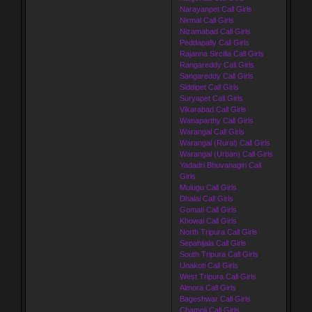
Narayanpet Call Girls
Nirmal Call Girls
Nizamabad Call Girls
Peddapally Call Girls
Rajanna Sircilla Call Girls
Rangareddy Call Girls
Sangareddy Call Girls
Siddipet Call Girls
Suryapet Call Girls
Vikarabad Call Girls
Wanaparthy Call Girls
Warangal Call Girls
Warangal (Rural) Call Girls
Warangal (Urban) Call Girls
Yadadri Bhuvanagiri Call
Girls
Mulugu Call Girls
Dhalai Call Girls
Gomati Call Girls
Khowai Call Girls
North Tripura Call Girls
Sepahijala Call Girls
South Tripura Call Girls
Unakoti Call Girls
West Tripura Call Girls
Almora Call Girls
Bageshwar Call Girls
Chamoli Call Girls