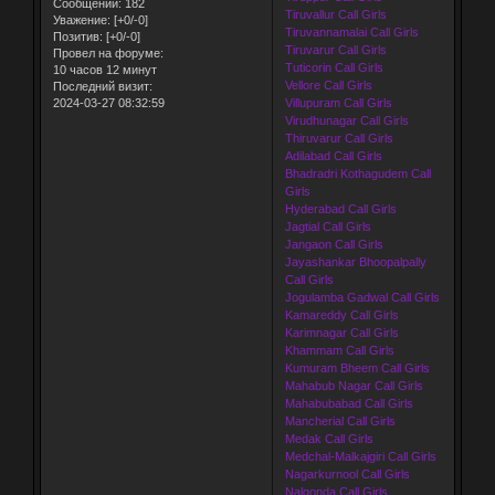
Сообщений:
182
Tiruvallur Call Girls
Уважение:
[+0/-0]
Tiruvannamalai Call Girls
Позитив:
[+0/-0]
Tiruvarur Call Girls
Провел на форуме:
Tuticorin Call Girls
10 часов 12 минут
Vellore Call Girls
Последний визит:
2024-03-27 08:32:59
Villupuram Call Girls
Virudhunagar Call Girls
Thiruvarur Call Girls
Adilabad Call Girls
Bhadradri Kothagudem Call
Girls
Hyderabad Call Girls
Jagtial Call Girls
Jangaon Call Girls
Jayashankar Bhoopalpally
Call Girls
Jogulamba Gadwal Call Girls
Kamareddy Call Girls
Karimnagar Call Girls
Khammam Call Girls
Kumuram Bheem Call Girls
Mahabub Nagar Call Girls
Mahabubabad Call Girls
Mancherial Call Girls
Medak Call Girls
Medchal-Malkajgiri Call Girls
Nagarkurnool Call Girls
Nalgonda Call Girls