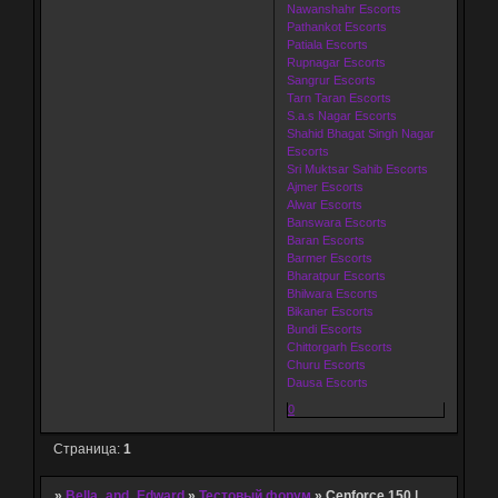
Nawanshahr Escorts
Pathankot Escorts
Patiala Escorts
Rupnagar Escorts
Sangrur Escorts
Tarn Taran Escorts
S.a.s Nagar Escorts
Shahid Bhagat Singh Nagar
Escorts
Sri Muktsar Sahib Escorts
Ajmer Escorts
Alwar Escorts
Banswara Escorts
Baran Escorts
Barmer Escorts
Bharatpur Escorts
Bhilwara Escorts
Bikaner Escorts
Bundi Escorts
Chittorgarh Escorts
Churu Escorts
Dausa Escorts
0
Страница:
1
»
Bella_and_Edward
»
Тестовый форум
»
Cenforce 150 |