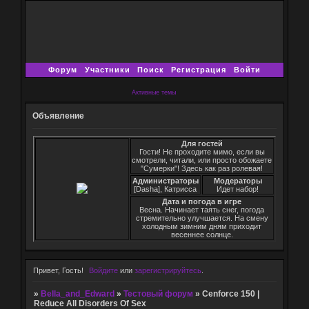
Форум
Участники
Поиск
Регистрация
Войти
Активные темы
Объявление
Для гостей
Гости! Не проходите мимо, если вы
смотрели, читали, или просто обожаете
"Сумерки"! Здесь как раз ролевая!
Администраторы
Модераторы
[Dasha], Катрисса
Идет набор!
Дата и погода в игре
Весна. Начинает таять снег, погода
стремительно улучшается. На смену
холодным зимним дням приходит
весеннее солнце.
Привет, Гость!
Войдите
или
зарегистрируйтесь
.
»
Bella_and_Edward
»
Тестовый форум
»
Cenforce 150 |
Reduce All Disorders Of Sex