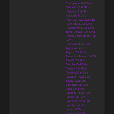
Champawat Call Girls
Dehradun Call Girls
Haridwar Call Girls
Nainital Call Girls
Pauri Garhwal Call Girls
Pithoragarh Call Girls
Rudraprayag Call Girls
Tehri Garhwal Call Girls
Udham Singh Nagar Call
Girls
Uttarkashi Call Girls
Agra Call Girls
Aligarh Call Girls
Ambedkar Nagar Call Girls
Amethi Call Girls
Amroha Call Girls
Auraiya Call Girls
Ayodhya Call Girls
Azamgarh Call Girls
Bagpat Call Girls
Bahraich Call Girls
Ballia Call Girls
Balrampur Call Girls
Banda Call Girls
Barabanki Call Girls
Bareilly Call Girls
Basti Call Girls
Bhadohi Call Girls