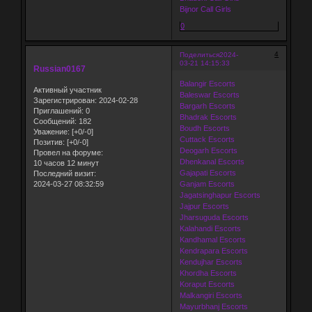
Bijnor Call Girls
0
4
Поделиться
2024-
03-21 14:15:33
Russian0167
Balangir Escorts
Активный участник
Baleswar Escorts
Зарегистрирован
: 2024-02-28
Bargarh Escorts
Приглашений:
0
Bhadrak Escorts
Сообщений:
182
Boudh Escorts
Уважение:
[+0/-0]
Cuttack Escorts
Позитив:
[+0/-0]
Deogarh Escorts
Провел на форуме:
Dhenkanal Escorts
10 часов 12 минут
Gajapati Escorts
Последний визит:
2024-03-27 08:32:59
Ganjam Escorts
Jagatsinghapur Escorts
Jajpur Escorts
Jharsuguda Escorts
Kalahandi Escorts
Kandhamal Escorts
Kendrapara Escorts
Kendujhar Escorts
Khordha Escorts
Koraput Escorts
Malkangiri Escorts
Mayurbhanj Escorts