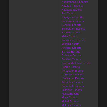
Nabarangapur Escorts
Nayagarh Escorts
Nuapada Escorts
Puri Escorts
Rayagada Escorts
Sambalpur Escorts
Sonapur Escorts
Sundergarh Escorts
Karaikal Escorts
Mahe Escorts
Pondicherry Escorts
Yanam Escorts
Amritsar Escorts
Barnala Escorts
Bathinda Escorts
Faridkot Escorts
Fatehgarh Sahib Escorts
Fazilka Escorts
Ferozepur Escorts
Gurdaspur Escorts
Hoshiarpur Escorts
Jalandhar Escorts
Kapurthala Escorts
Ludhiana Escorts
Mansa Escorts
Moga Escorts
Mohali Escorts
Muktsar Escorts