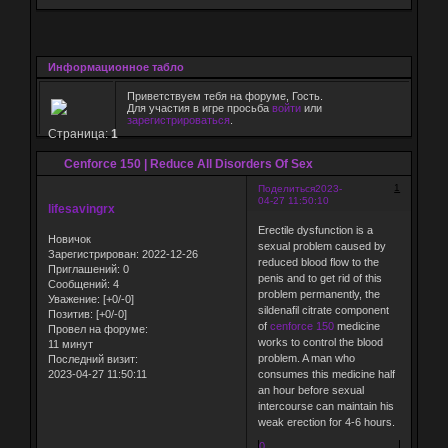
Информационное табло
Приветствуем тебя на форуме, Гость.
Для участия в игре просьба
войти
или
зарегистрироваться
.
Страница:
1
Cenforce 150 | Reduce All Disorders Of Sex
1
Поделиться
2023-
04-27 11:50:10
lifesavingrx
Erectile dysfunction is a
Новичок
sexual problem caused by
Зарегистрирован
: 2022-12-26
reduced blood flow to the
Приглашений:
0
penis and to get rid of this
Сообщений:
4
problem permanently, the
Уважение:
[+0/-0]
sildenafil citrate component
Позитив:
[+0/-0]
of
cenforce 150
medicine
Провел на форуме:
works to control the blood
11 минут
problem. A man who
Последний визит:
2023-04-27 11:50:11
consumes this medicine half
an hour before sexual
intercourse can maintain his
weak erection for 4-6 hours.
0