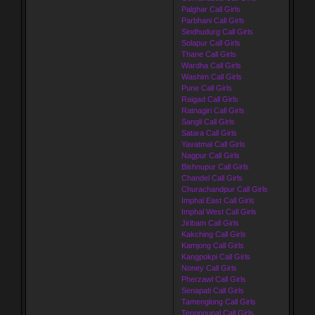
Palghar Call Girls
Parbhani Call Girls
Sindhudurg Call Girls
Solapur Call Girls
Thane Call Girls
Wardha Call Girls
Washim Call Girls
Pune Call Girls
Raigad Call Girls
Ratnagiri Call Girls
Sangli Call Girls
Satara Call Girls
Yavatmal Call Girls
Nagpur Call Girls
Bishnupur Call Girls
Chandel Call Girls
Churachandpur Call Girls
Imphal East Call Girls
Imphal West Call Girls
Jiribam Call Girls
Kakching Call Girls
Kamjong Call Girls
Kangpokpi Call Girls
Noney Call Girls
Pherzawl Call Girls
Senapati Call Girls
Tamenglong Call Girls
Tengnoupal Call Girls