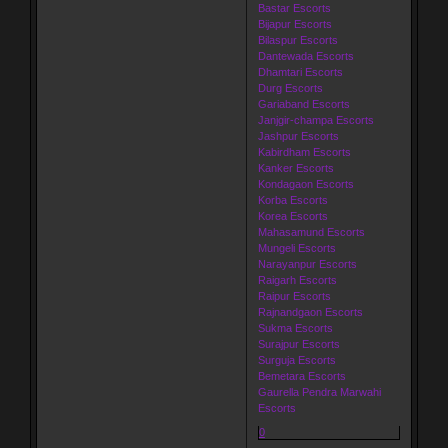
Bastar Escorts
Bijapur Escorts
Bilaspur Escorts
Dantewada Escorts
Dhamtari Escorts
Durg Escorts
Gariaband Escorts
Janjgir-champa Escorts
Jashpur Escorts
Kabirdham Escorts
Kanker Escorts
Kondagaon Escorts
Korba Escorts
Korea Escorts
Mahasamund Escorts
Mungeli Escorts
Narayanpur Escorts
Raigarh Escorts
Raipur Escorts
Rajnandgaon Escorts
Sukma Escorts
Surajpur Escorts
Surguja Escorts
Bemetara Escorts
Gaurella Pendra Marwahi
Escorts
0