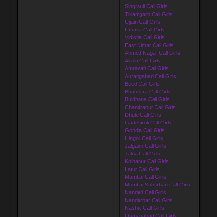
Singrauli Call Girls
Tikamgarh Call Girls
Ujjain Call Girls
Umaria Call Girls
Vidisha Call Girls
East Nimar Call Girls
Ahmed Nagar Call Girls
Akola Call Girls
Amravati Call Girls
Aurangabad Call Girls
Beed Call Girls
Bhandara Call Girls
Buldhana Call Girls
Chandrapur Call Girls
Dhule Call Girls
Gadchiroli Call Girls
Gondia Call Girls
Hingoli Call Girls
Jalgaon Call Girls
Jalna Call Girls
Kolhapur Call Girls
Latur Call Girls
Mumbai Call Girls
Mumbai Suburban Call Girls
Nanded Call Girls
Nandurbar Call Girls
Nashik Call Girls
Osmanabad Call Girls