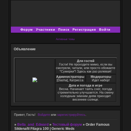
Форум
Участники
Поиск
Регистрация
Войти
Активные темы
Объявление
Для гостей
Гости! Не проходите мимо, если вы
смотрели, читали, или просто обожаете
"Сумерки"! Здесь как раз ролевая!
Администраторы
Модераторы
[Dasha], Катрисса
Идет набор!
Дата и погода в игре
Весна. Начинает таять снег, погода
стремительно улучшается. На смену
холодным зимним дням приходит
весеннее солнце.
Привет, Гость!
Войдите
или
зарегистрируйтесь
.
»
Bella_and_Edward
»
Тестовый форум
»
Order Famous
Sildenafil Filagra 100 | Generic Meds