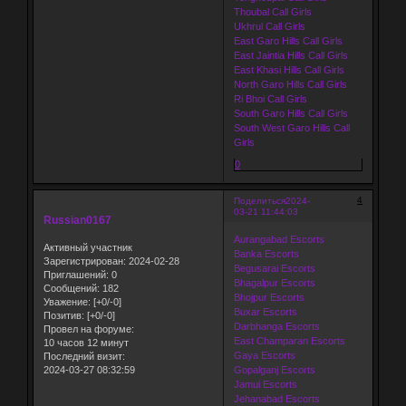
Thoubal Call Girls
Ukhrul Call Girls
East Garo Hills Call Girls
East Jaintia Hills Call Girls
East Khasi Hills Call Girls
North Garo Hills Call Girls
Ri Bhoi Call Girls
South Garo Hills Call Girls
South West Garo Hills Call
Girls
0
4
Поделиться
2024-
03-21 11:44:03
Russian0167
Aurangabad Escorts
Активный участник
Banka Escorts
Зарегистрирован
: 2024-02-28
Begusarai Escorts
Приглашений:
0
Bhagalpur Escorts
Сообщений:
182
Bhojpur Escorts
Уважение:
[+0/-0]
Buxar Escorts
Позитив:
[+0/-0]
Darbhanga Escorts
Провел на форуме:
East Champaran Escorts
10 часов 12 минут
Gaya Escorts
Последний визит:
2024-03-27 08:32:59
Gopalganj Escorts
Jamui Escorts
Jehanabad Escorts