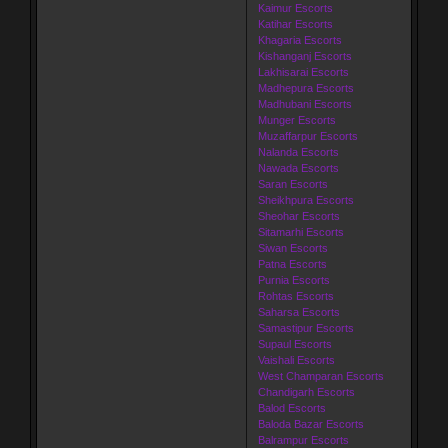
Kaimur Escorts
Katihar Escorts
Khagaria Escorts
Kishanganj Escorts
Lakhisarai Escorts
Madhepura Escorts
Madhubani Escorts
Munger Escorts
Muzaffarpur Escorts
Nalanda Escorts
Nawada Escorts
Saran Escorts
Sheikhpura Escorts
Sheohar Escorts
Sitamarhi Escorts
Siwan Escorts
Patna Escorts
Purnia Escorts
Rohtas Escorts
Saharsa Escorts
Samastipur Escorts
Supaul Escorts
Vaishali Escorts
West Champaran Escorts
Chandigarh Escorts
Balod Escorts
Baloda Bazar Escorts
Balrampur Escorts