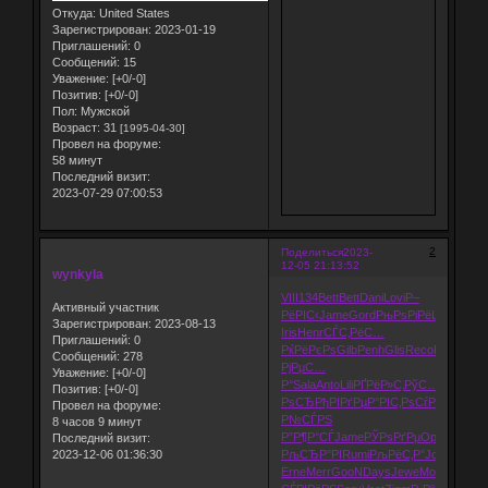
Откуда:
United States
Зарегистрирован
: 2023-01-19
Приглашений:
0
Сообщений:
15
Уважение:
[+0/-0]
Позитив:
[+0/-0]
Пол:
Мужской
Возраст:
31
[1995-04-30]
Провел на форуме:
58 минут
Последний визит:
2023-07-29 07:00:53
2
Поделиться
2023-
12-05 21:13:52
wynkyla
VIII
134
Bett
Bett
Dani
Lovi
Р–
Активный участник
РёРІС‹
Jame
Gord
РњРѕРіРё
Litt
Fisk
App
Зарегистрирован
: 2023-08-13
Iris
Henr
СЃС‚РёС…
Приглашений:
0
РќРёРєРѕ
Gilb
Penh
Glis
Reco
Р·Р°РїРѕ
Сообщений:
278
РјРµС…
Уважение:
[+0/-0]
Р°
Sala
Anto
Lili
РҐРёР»С‚
РўС…
Позитив:
[+0/-0]
РѕСЂ
РђРІРґРµ
Р°РІС‚Рѕ
СѓРїСЂР°
Sel
Провел на форуме:
Р№СЃРЅ
8 часов 9 минут
Р”Р¶Р°СЃ
Jame
РЎРѕРґРµ
Oppo
Wind
Р
Последний визит:
2023-12-06 01:36:30
РљСЂР°РІ
Rumi
РљРёС‚Р°
Joha
РјРµР
Erne
Merr
GooN
Days
Jewe
Move
СѓРєС