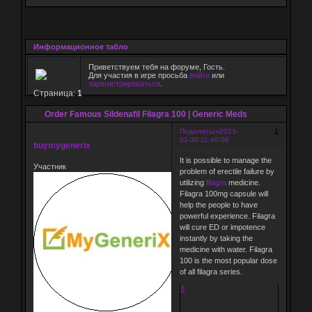
Информационное табло
Приветствуем тебя на форуме, Гость.
Для участия в игре просьба
войти
или
зарегистрироваться
.
Страница:
1
Order Famous Sildenafil Filagra 100 | Generic Meds
1
Поделиться
2023-
01-30 11:40:06
buymygenerix
It is possible to manage the
Участник
problem of erectile failure by
utilizing
filagra
medicine.
Filagra 100mg capsule will
help the people to have
powerful experience. Filagra
will cure ED or impotence
instantly by taking the
medicine with water. Filagra
100 is the most popular dose
of all filagra series.
0