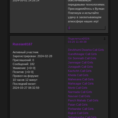
2024-05-01 14:26:14
обеспечиваемую
передовыми технологиями.
Присоединяйтесь к Вулкан
Платинум и испытайте
удачу в захватывающем
атмосфере наших игр!
0
3
Поделиться
2024-
03-20 11:49:38
Russian0167
Devbhumi Dwarka Call Girls
Активный участник
Gandhinagar Call Girls
Зарегистрирован
: 2024-02-28
Gir Somnath Call Girls
Приглашений:
0
Jamnagar Call Girls
Сообщений:
182
Junagadh Call Girls
Уважение:
[+0/-0]
Kachchh Call Girls
Позитив:
[+0/-0]
Kheda Call Girls
Провел на форуме:
Mahesana Call Girls
10 часов 12 минут
Mahisagar Call Girls
Последний визит:
2024-03-27 08:32:59
Morbi Call Girls
Narmada Call Girls
Navsari Call Girls
Panch Mahals Call Girls
Patan Call Girls
Porbandar Call Girls
Rajkot Call Girls
Sabarkantha Call Girls