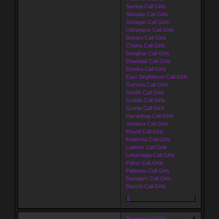
Samba Call Girls
Shopian Call Girls
Srinagar Call Girls
Udhampur Call Girls
Bokaro Call Girls
Chatra Call Girls
Deoghar Call Girls
Dhanbad Call Girls
Dumka Call Girls
East Singhbhum Call Girls
Garhwa Call Girls
Giridih Call Girls
Godda Call Girls
Gumla Call Girls
Hazaribag Call Girls
Jamtara Call Girls
Khunti Call Girls
Koderma Call Girls
Latehar Call Girls
Lohardaga Call Girls
Pakur Call Girls
Palamau Call Girls
Ramgarh Call Girls
Ranchi Call Girls
0
4
Поделиться
2024-