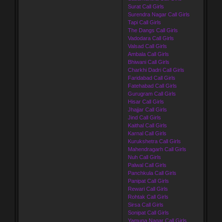
Surat Call Girls
Surendra Nagar Call Girls
Tapi Call Girls
The Dangs Call Girls
Vadodara Call Girls
Valsad Call Girls
Ambala Call Girls
Bhiwani Call Girls
Charkhi Dadri Call Girls
Faridabad Call Girls
Fatehabad Call Girls
Gurugram Call Girls
Hisar Call Girls
Jhajjar Call Girls
Jind Call Girls
Kaithal Call Girls
Karnal Call Girls
Kurukshetra Call Girls
Mahendragarh Call Girls
Nuh Call Girls
Palwal Call Girls
Panchkula Call Girls
Panipat Call Girls
Rewari Call Girls
Rohtak Call Girls
Sirsa Call Girls
Sonipat Call Girls
Yamuna Nagar Call Girls