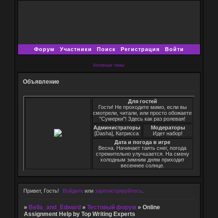
Форум
Участники
Поиск
Регистрация
Войти
Активные темы
Объявление
Для гостей
Гости! Не проходите мимо, если вы
смотрели, читали, или просто обожаете
"Сумерки"! Здесь как раз ролевая!
Администраторы
Модераторы
[Dasha], Катрисса
Идет набор!
Дата и погода в игре
Весна. Начинает таять снег, погода
стремительно улучшается. На смену
холодным зимним дням приходит
весеннее солнце.
Привет, Гость!
Войдите
или
зарегистрируйтесь
.
»
Bella_and_Edward
»
Тестовый форум
»
Online
Assignment Help by Top Writing Experts