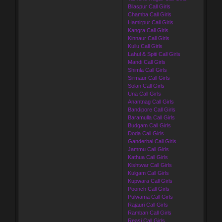
Bilaspur Call Girls
Chamba Call Girls
Hamirpur Call Girls
Kangra Call Girls
Kinnaur Call Girls
Kullu Call Girls
Lahul & Spiti Call Girls
Mandi Call Girls
Shimla Call Girls
Sirmaur Call Girls
Solan Call Girls
Una Call Girls
Anantnag Call Girls
Bandipore Call Girls
Baramulla Call Girls
Budgam Call Girls
Doda Call Girls
Ganderbal Call Girls
Jammu Call Girls
Kathua Call Girls
Kishtwar Call Girls
Kulgam Call Girls
Kupwara Call Girls
Poonch Call Girls
Pulwama Call Girls
Rajauri Call Girls
Ramban Call Girls
Reasi Call Girls