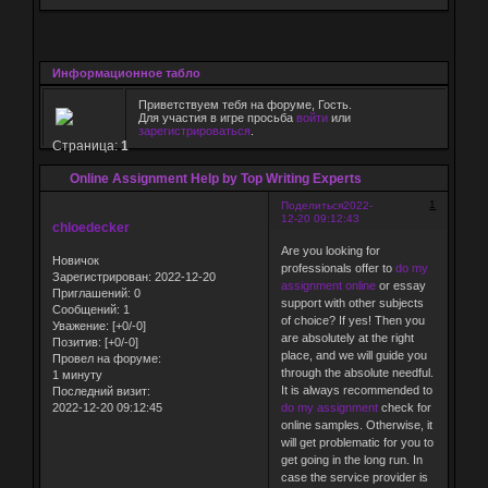
Информационное табло
Приветствуем тебя на форуме, Гость.
Для участия в игре просьба
войти
или
зарегистрироваться
.
Страница:
1
Online Assignment Help by Top Writing Experts
1
Поделиться
2022-
12-20 09:12:43
chloedecker
Are you looking for
Новичок
professionals offer to
do my
Зарегистрирован
: 2022-12-20
assignment
online
or essay
Приглашений:
0
support with other subjects
Сообщений:
1
of choice? If yes! Then you
Уважение:
[+0/-0]
are absolutely at the right
Позитив:
[+0/-0]
place, and we will guide you
Провел на форуме:
through the absolute needful.
1 минуту
It is always recommended to
Последний визит:
2022-12-20 09:12:45
do my assignment
check for
online samples. Otherwise, it
will get problematic for you to
get going in the long run. In
case the service provider is