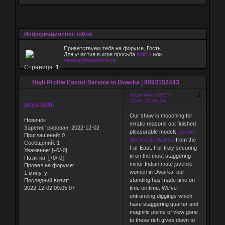
Информационное табло
Приветствуем тебя на форуме, Гость.
Для участия в игре просьба
войти
или
зарегистрироваться
.
Страница:
1
High Profile Escort Service in Dwarka | 8053152443
1
Поделиться
2022-
12-02 09:04:34
priya delhi
Our show is mooching for
Новичок
erratic reasons out finished
Зарегистрирован
: 2022-12-02
pleasurable models
Escort
Приглашений:
0
Service in Dwarka
from the
Сообщений:
1
Far East. For truly securing
Уважение:
[+0/-0]
in on the most staggering
Позитив:
[+0/-0]
minor Indian mate juvenile
Провел на форуме:
women in Dwarka, our
1 минуту
standing has made time on
Последний визит:
2022-12-02 09:05:07
time on time. We've
entrancing diggings which
have staggering quarter and
magnific points of view gone
to these rich gives down to