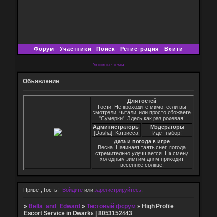
Форум
Участники
Поиск
Регистрация
Войти
Активные темы
Объявление
Для гостей
Гости! Не проходите мимо, если вы
смотрели, читали, или просто обожаете
"Сумерки"! Здесь как раз ролевая!
Администраторы
Модераторы
[Dasha], Катрисса
Идет набор!
Дата и погода в игре
Весна. Начинает таять снег, погода
стремительно улучшается. На смену
холодным зимним дням приходит
весеннее солнце.
Привет, Гость!
Войдите
или
зарегистрируйтесь
.
»
Bella_and_Edward
»
Тестовый форум
»
High Profile
Escort Service in Dwarka | 8053152443