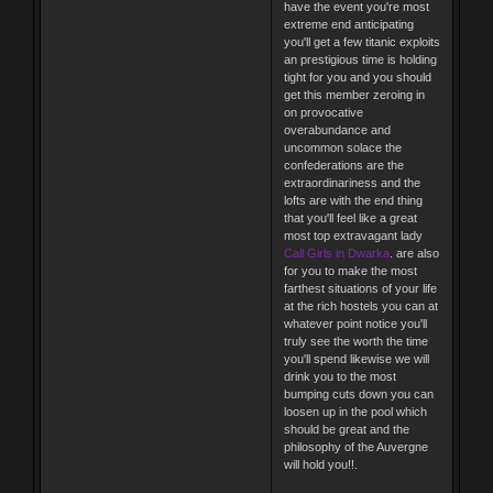
have the event you're most
extreme end anticipating
you'll get a few titanic exploits
an prestigious time is holding
tight for you and you should
get this member zeroing in
on provocative
overabundance and
uncommon solace the
confederations are the
extraordinariness and the
lofts are with the end thing
that you'll feel like a great
most top extravagant lady
Call Girls in Dwarka
. are also
for you to make the most
farthest situations of your life
at the rich hostels you can at
whatever point notice you'll
truly see the worth the time
you'll spend likewise we will
drink you to the most
bumping cuts down you can
loosen up in the pool which
should be great and the
philosophy of the Auvergne
will hold you!!.