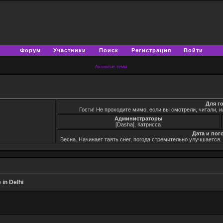
Форум
Участники
Поиск
Регистрация
Войти
Активные темы
Для г
Гости! Не проходите мимо, если вы смотрели, читали, и
Администраторы
[Dasha], Катрисса
Дата и пог
Весна. Начинает таять снег, погода стремительно улучшается
 in Delhi