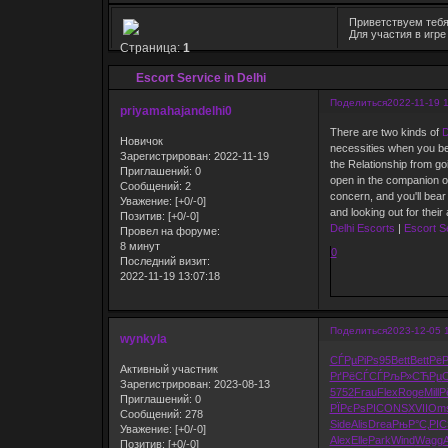
Приветствуем тебя
Для участия в игр
Страница:
1
Escort Service in Delhi
Поделиться
2022-11-19 
priyamahajandelhi0
There are two kinds of
D
Новичок
necessities when you besp
Зарегистрирован
: 2022-11-19
the Relationship from go
Приглашений:
0
open in the companion offi
Сообщений:
2
concern, and you'll bear
Уважение:
[+0/-0]
and looking out for their
Позитив:
[+0/-0]
Delhi Escorts
|
Escort Se
Провел на форуме:
8 минут
0
Последний визит:
2022-11-19 13:07:18
Поделиться
2023-12-05 
wynkyla
СЃРµРіРѕ
95
Bett
Bett
Рё
Активный участник
РґРёСЃСЃ
РљР»СЋРµ
С
Зарегистрирован
: 2023-08-13
5752
Frau
Flex
Roge
Mill
Р
Приглашений:
0
РЇРєРѕРІ
CONS
XVII
Om
Сообщений:
278
Side
Alis
Drea
РњР°С‚РІ
С
Уважение:
[+0/-0]
Alex
Elle
Park
Wind
Wagg
A
Позитив:
[+0/-0]