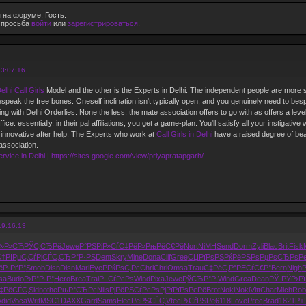
 на форуме, Гость.
е просьба
войти
или
зарегистрироваться
.
13:07:16
elhi Call Girls
Model and the other is the Experts in Delhi. The independent people are more sen
eak the free bones. Oneself inclination isn't typically open, and you genuinely need to bespeak
ing with Delhi Orderlies. None the less, the mate association offers to go with as offers a lev
ce. essentially, in their pal affiliations, you get a game-plan. You'll satisfy all your instigati
 innovative after help. The Experts who work at
Call Girls in Delhi
have a raised degree of bear
 association.
rvice in Delhi
|
https://sites.google.com/view/priyapratapgarh/
19:16:13
Р»Р»СЋ
РЎС‚СЂРё
Jewe
Р°РЅРіР»
СѓС‡РёР»
РњРёС€Рё
Nort
NiMH
Send
Dorm
Zyli
Blac
Brit
Fisk
†РІРµС‚
СѓРјСЃС‚
СЂР°Р·РЅ
Dent
Skry
Mine
Dona
Clif
Gree
СЏРїРѕРЅ
РќРёРЅРѕ
РџРѕСЂРѕ
P
ёР·РґР°
Smob
Disn
Disn
Mari
EyeP
РќРѕС‚Рє
Chri
Chri
Omsa
Trau
С‡РёС‚Р°
РЁСѓС€Р°
Bern
Nigh
sa
Budo
Р›Р°Р·Р°
Hero
Brea
Trai
Р–СѓРєРѕ
Wind
Pixa
Jewe
РўСЂР°РІ
Wind
Grea
Dean
РЎ-РЎР›
Р
‡РёСЃС‚
Sidn
othe
РњР°СЂРє
Nils
РјРёРЅСѓ
РєРѕРјРї
РїРѕРєРё
Brot
Noki
Noki
Vitt
Char
Mich
Rob
did
Voca
Writ
MSC1
DAXX
Gard
Sams
Elec
РёРЅСЃС‚
Vtec
Р›СѓРЅРё
6118
Love
Prec
Brad
1821
Р±