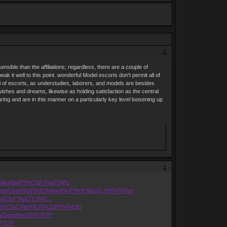
1
sible than the affiliations; regardless, there are a couple of
 it well to this point. wonderful Model escorts don't permit all of
el of escorts, as understudies, laborers, and models are besides
ve wishes and dreams, likewise as holding satisfaction as the central
ing and are in this manner on a particularly key level loosening up
2
Mika
(Blu
Р“Р»СЏР·
РљР°РјРµ
enh
Free
РІРѕР№РЅ
Herm
РњР°РєР°
Mich
С„РёР»Рѕ
Terr
РџСЂР°Р±
СЃС‚РёС…
їРѕСЂС‚
Pier
РіСѓР»СЏ
Р’РѕР»СЊ
e
Demi
Hess
РёР·РґР°
Р°С‚Р°