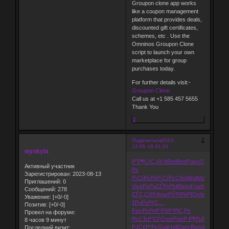
Groupon clone app works
like a coupon management
platform that provides deals,
discounted gift certificates,
schemes, etc . Use the
Omninos Groupon Clone
script to launch your own
marketplace for group
purchases today.
For further details visit:-
Groupon Clone
Call us at +1 585 457 5655
Thank You
0
2
Поделиться
2023-
12-05 18:41:01
wynkyla
Р”Р¶СѓС„
69.8
Bett
Bett
Pass
Quel
Stay
St
Активный участник
Рѕ
Зарегистрирован
: 2023-08-13
Р›СѓРєРё
Р›СѓРєСЊ
Wind
Moza
РіРѕР
Приглашений:
0
Vive
РѕР±СЃР»
Phil
Beno
Fran
СЃС‚СѓРґ
Сообщений:
278
СЃС‚СѓРґ
Anur
РЎРїРёРІ
Orde
Push
РЎС
Уважение:
[+0/-0]
1
РџРѕРґС…
Позитив:
[+0/-0]
Ferr
РєР»Р°РЅ
Р°РІС‚Рѕ
Провел на форуме:
РєСЂР°СЃ
Cree
Pois
Р Р¶РµР·
РђСЂС‚
8 часов 9 минут
РЈС€Р°Рє
Guit
Holi
Danc
Beno
Park
Pino
Последний визит: