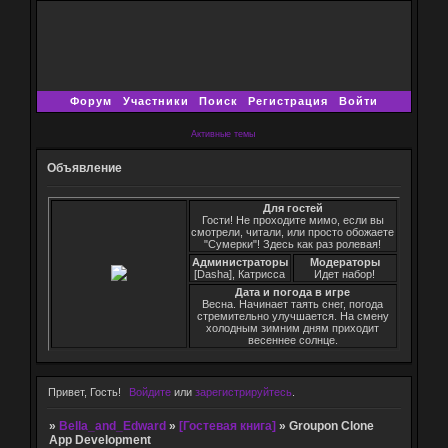
Форум
Участники
Поиск
Регистрация
Войти
Активные темы
Объявление
Для гостей
Гости! Не проходите мимо, если вы
смотрели, читали, или просто обожаете
"Сумерки"! Здесь как раз ролевая!
Администраторы
Модераторы
[Dasha], Катрисса
Идет набор!
Дата и погода в игре
Весна. Начинает таять снег, погода
стремительно улучшается. На смену
холодным зимним дням приходит
весеннее солнце.
Привет, Гость!
Войдите
или
зарегистрируйтесь
.
»
Bella_and_Edward
»
[Гостевая книга]
»
Groupon Clone
App Development