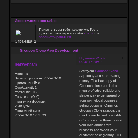
Информационное табло
Приветствуем тебя на форуме, Гость.
Для участия в игре просьба
войти
или
зарегистрироваться
.
Страница:
1
Groupon Clone App Development
1
Поделиться
2022-
09-30 17:20:50
jeanwenham
Start your
Groupon Clone
Новичок
App today and start making
Зарегистрирован
: 2022-09-30
money. The free copy of
Приглашений:
0
Groupon clone app is the
Сообщений:
2
most profitable, reliable and
Уважение:
[+0/-0]
simple way to get started on
Позитив:
[+0/-0]
your own global business
Провел на форуме:
selling coupons. Omninos
2 минуты
Groupon Clone script is the
Последний визит:
2022-09-30 17:45:23
most powerful and profitable
eCommerce platform to start
your own online store
business and widen your
customer base globally. Our