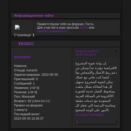
Информационное табло
Приветствуем тебя на форуме, Гость.
Для участия в игре просьба
войти
или
зарегистрироваться
.
Страница:
1
EDSGCC
1
Поделиться
2022-
09-30 10:36:34
lynnsamir
إن بوابة تقوية المشروع
Новичок
الافتراضية مؤثرة جداً وتمكن من
Откуда:
karachi
دعم ربط الأعمال والأشخاص معاً
Зарегистрирован
: 2022-09-30
. كيفما كنت تعاني مع عملك
Приглашений:
0
يمكن لتقوية المشروع تسهيل
Сообщений:
1
كل هذا المعاناة بشكل ملفت
Уважение:
[+0/-0]
وملحوظ. أفضل خدمة للفتورة
Позитив:
[+0/-0]
الالكترونية في المملكة العربية
Пол:
Женский
السعودية مع خدمات مقنعة
Возраст:
62
[1964-03-17]
Провел на форуме:
ومناسبة للترجمة التي تجعل كل
1 минуту
الأمور على الوجه الصحيح.
Последний визит:
Account Translation
2022-09-30 10:36:37
0