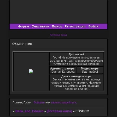
Форум
Участники
Поиск
Регистрация
Войти
Активные темы
Объявление
Для гостей
Гости! Не проходите мимо, если вы
смотрели, читали, или просто обожаете
"Сумерки"! Здесь как раз ролевая!
Администраторы
Модераторы
[Dasha], Катрисса
Идет набор!
Дата и погода в игре
Весна. Начинает таять снег, погода
стремительно улучшается. На смену
холодным зимним дням приходит
весеннее солнце.
Привет, Гость!
Войдите
или
зарегистрируйтесь
.
»
Bella_and_Edward
»
[Гостевая книга]
»
EDSGCC