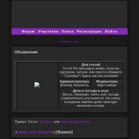
Форум
Участники
Поиск
Регистрация
Войти
Активные темы
Объявление
Для гостей
Гости! Не проходите мимо, если вы
смотрели, читали, или просто обожаете
"Сумерки"! Здесь как раз ролевая!
Администраторы
Модераторы
[Dasha], Катрисса
Идет набор!
Дата и погода в игре
Весна. Начинает таять снег, погода
стремительно улучшается. На смену
холодным зимним дням приходит
весеннее солнце.
Привет, Гость!
Войдите
или
зарегистрируйтесь
.
»
Bella_and_Edward
»
[!Важно!]