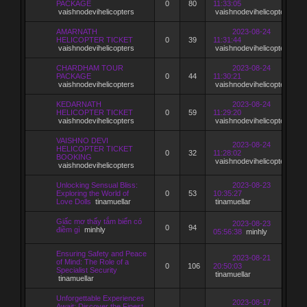
PACKAGE
0
80
11:33:05
vaishnodevihelicopters
vaishnodevihelicopters
AMARNATH
2023-08-24
HELICOPTER TICKET
0
39
11:31:44
vaishnodevihelicopters
vaishnodevihelicopters
CHARDHAM TOUR
2023-08-24
PACKAGE
0
44
11:30:21
vaishnodevihelicopters
vaishnodevihelicopters
KEDARNATH
2023-08-24
HELICOPTER TICKET
0
59
11:29:20
vaishnodevihelicopters
vaishnodevihelicopters
VAISHNO DEVI
2023-08-24
HELICOPTER TICKET
0
32
11:28:02
BOOKING
vaishnodevihelicopters
vaishnodevihelicopters
Unlocking Sensual Bliss:
2023-08-23
Exploring the World of
0
53
10:35:27
Love Dolls
tinamuellar
tinamuellar
Giấc mơ thấy tắm biển có
2023-08-23
0
94
điềm gì
minhly
05:56:38
minhly
Ensuring Safety and Peace
2023-08-21
of Mind: The Role of a
0
106
20:50:03
Specialist Security
tinamuellar
tinamuellar
Unforgettable Experiences
2023-08-17
Await: Discover the Finest