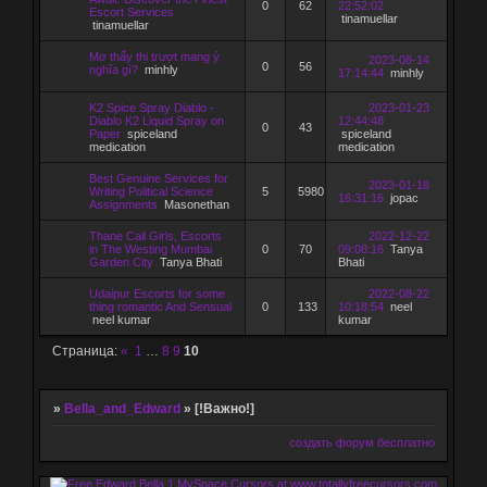
0
62
22:52:02
Escort Services
tinamuellar
tinamuellar
Mơ thấy thi trượt mang ý
2023-08-14
0
56
nghĩa gì?
minhly
17:14:44
minhly
K2 Spice Spray Diablo -
2023-01-23
Diablo K2 Liquid Spray on
12:44:48
0
43
Paper
spiceland
spiceland
medication
medication
Best Genuine Services for
2023-01-18
Writing Political Science
5
5980
16:31:16
jopac
Assignments
Masonethan
Thane Call Girls, Escorts
2022-12-22
in The Westing Mumbai
0
70
09:08:16
Tanya
Garden City
Tanya Bhati
Bhati
Udaipur Escorts for some
2022-08-22
thing romantic And Sensual
0
133
10:18:54
neel
neel kumar
kumar
Страница:
«
1
…
8
9
10
»
Bella_and_Edward
»
[!Важно!]
создать форум бесплатно