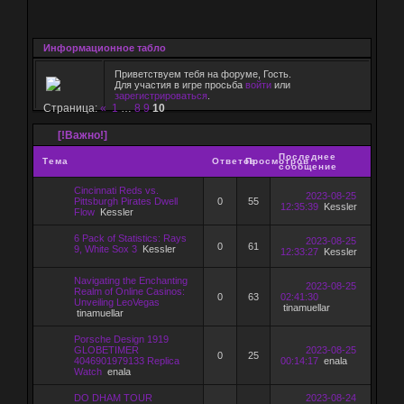
Информационное табло
Приветствуем тебя на форуме, Гость.
Для участия в игре просьба
войти
или
зарегистрироваться
.
Страница:
«
1
…
8
9
10
[!Важно!]
Последнее
Тема
Ответов
Просмотров
сообщение
Cincinnati Reds vs.
2023-08-25
Pittsburgh Pirates Dwell
0
55
12:35:39
Kessler
Flow
Kessler
6 Pack of Statistics: Rays
2023-08-25
0
61
9, White Sox 3
Kessler
12:33:27
Kessler
Navigating the Enchanting
2023-08-25
Realm of Online Casinos:
0
63
02:41:30
Unveiling LeoVegas
tinamuellar
tinamuellar
Porsche Design 1919
GLOBETIMER
2023-08-25
0
25
4046901979133 Replica
00:14:17
enala
Watch
enala
DO DHAM TOUR
2023-08-24