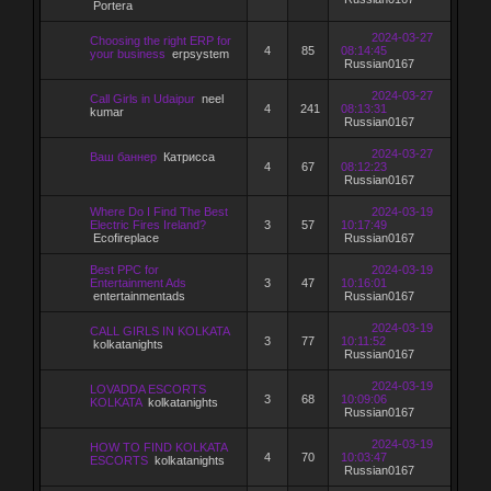
Portera
2024-03-27
Choosing the right ERP for
4
85
08:14:45
your business
erpsystem
Russian0167
2024-03-27
Call Girls in Udaipur
neel
4
241
08:13:31
kumar
Russian0167
2024-03-27
Ваш баннер
Катрисса
4
67
08:12:23
Russian0167
Where Do I Find The Best
2024-03-19
Electric Fires Ireland?
3
57
10:17:49
Ecofireplace
Russian0167
Best PPC for
2024-03-19
Entertainment Ads
3
47
10:16:01
entertainmentads
Russian0167
2024-03-19
CALL GIRLS IN KOLKATA
3
77
10:11:52
kolkatanights
Russian0167
2024-03-19
LOVADDA ESCORTS
3
68
10:09:06
KOLKATA
kolkatanights
Russian0167
2024-03-19
HOW TO FIND KOLKATA
4
70
10:03:47
ESCORTS
kolkatanights
Russian0167