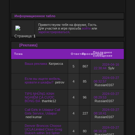
Информационное табло
Приветствуем тебя на форуме, Гость.
Для участия в игре просьба
войти
или
зарегистрироваться
.
Страница:
1
[Реклама]
Последнее
Тема
Ответов
Просмотров
сообщение
Ваша реклама
Катрисса
2024-04-16
5
867
22:38:44
Sylv
2024-03-27
Если вы ищете мебель,
4
85
08:32:57
кровати и шкафы?
petrov
Russian0167
TIPS NHỮNG KINH
2024-03-27
NGHIỆM CÁ CƯỢC
4
96
08:29:53
BÓNG ĐÁ
thanhle12
Russian0167
Call Girls in Udaipur Call
2024-03-27
Girls Service, Udaipur
4
227
08:18:41
neel kumar
Russian0167
Denver Broncos Choose
2024-03-27
UCLA Limited Close Greg
4
80
08:16:28
Dulcich within 3rd Spher
Russian0167