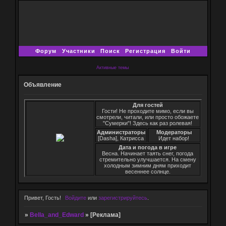
Форум
Участники
Поиск
Регистрация
Войти
Активные темы
Объявление
Для гостей
Гости! Не проходите мимо, если вы
смотрели, читали, или просто обожаете
"Сумерки"! Здесь как раз ролевая!
Администраторы
Модераторы
[Dasha], Катрисса
Идет набор!
Дата и погода в игре
Весна. Начинает таять снег, погода
стремительно улучшается. На смену
холодным зимним дням приходит
весеннее солнце.
Привет, Гость!
Войдите
или
зарегистрируйтесь
.
»
Bella_and_Edward
»
[Реклама]